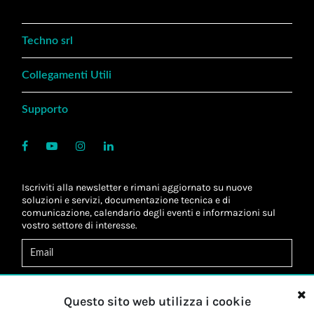
Techno srl
Collegamenti Utili
Supporto
Iscriviti alla newsletter e rimani aggiornato su nuove
soluzioni e servizi, documentazione tecnica e di
comunicazione, calendario degli eventi e informazioni sul
vostro settore di interesse.
Acconsento al
trattamento dei dati
*
Letta l'informativa, autorizzo al
trattamento dei miei dati
Questo sito web utilizza i cookie
personali
*