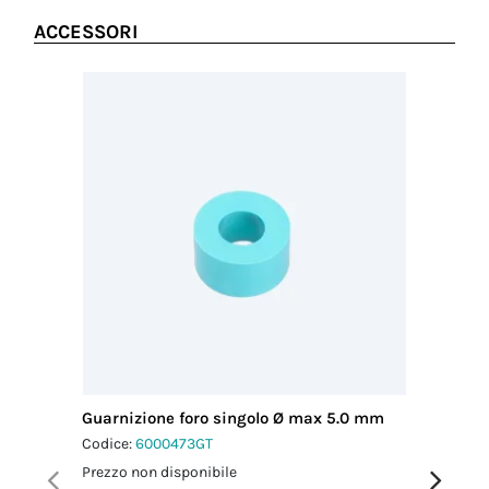
ACCESSORI
Guarnizione foro singolo Ø max 5.0 mm
Guarnizi
5.5 mm
Codice:
6000473GT
Codice:
6
Prezzo non disponibile