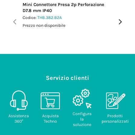
Mini Connettore Presa 2p Perforazione
Mini Con
D7.8 mm IP40
IP66/IP
Codice:
THB.382.B2A
Codice:
T
Prezzo non disponibile
Prezzo no
Servizio clienti
Configura
Assistenza
Acquista
Prodotti
la
360°
Techno
personalizzati
soluzione