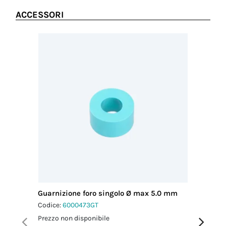
ACCESSORI
Guarnizione foro singolo Ø max 5.0 mm
Guarnizi
5.5 mm
Codice:
6000473GT
Codice:
6
Prezzo non disponibile