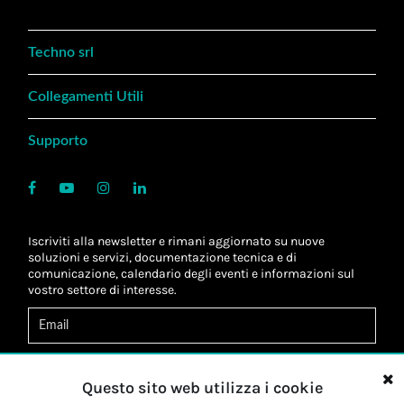
Techno srl
Collegamenti Utili
Supporto
Iscriviti alla newsletter e rimani aggiornato su nuove
soluzioni e servizi, documentazione tecnica e di
comunicazione, calendario degli eventi e informazioni sul
vostro settore di interesse.
Acconsento al
trattamento dei dati
*
Letta l'informativa, autorizzo al
trattamento dei miei dati
Questo sito web utilizza i cookie
personali
*