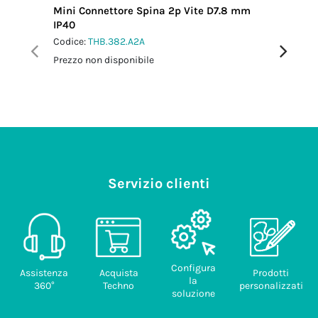
Mini Connettore Spina 2p Vite D7.8 mm
Mini Con
IP40
IP66/IP
Codice:
THB.382.A2A
Codice:
T
Prezzo non disponibile
Prezzo no
Servizio clienti
Configura
Assistenza
Acquista
Prodotti
la
360°
Techno
personalizzati
soluzione