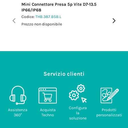
Mini Connettore Presa 5p Vite D7-13.5
Mini Co
IP66/IP68
L0.5 m 
Codice:
THB.387.B5B.L
Codice:
T
Prezzo non disponibile
Prezzo no
Servizio clienti
Configura
Assistenza
Acquista
Prodotti
la
360°
Techno
personalizzati
soluzione