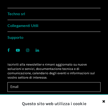
Techno srl
Collegamenti Utili
Supporto
Iscriviti alla newsletter e rimani aggiornato su nuove
soluzioni e servizi, documentazione tecnica e di
comunicazione, calendario degli eventi e informazioni sul
vostro settore di interesse.
Acconsento al
trattamento dei dati
*
Letta l'informativa, autorizzo al
trattamento dei miei dati
Questo sito web utilizza i cookie
personali
*