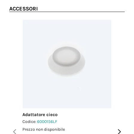
ACCESSORI
Adattatore cieco
Adattato
Codice:
6000156LF
Codice:
6
Prezzo non disponibile
Prezzo no