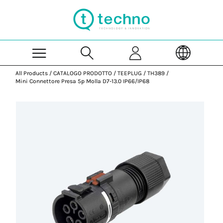
Skip to Main Content
All Products
/
CATALOGO PRODOTTO
/
TEEPLUG
/
TH389
/
Mini Connettore Presa 5p Molla D7-13.0 IP66/IP68