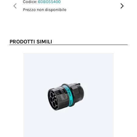
Codice:
6DB055400
Codice:
6
Prezzo non disponibile
Prezzo no
PRODOTTI SIMILI