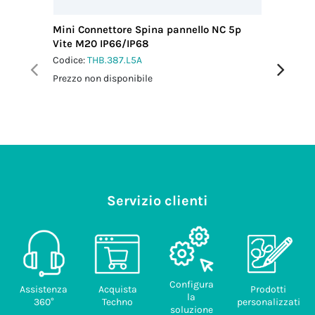
Mini Connettore Spina pannello NC 5p
Mini Con
Vite M20 IP66/IP68
M20 IP6
Codice:
THB.387.L5A
Codice:
T
Prezzo non disponibile
Prezzo no
Servizio clienti
Configura
Assistenza
Acquista
Prodotti
la
360°
Techno
personalizzati
soluzione