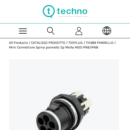
Skip to Main Content
All Products
/
CATALOGO PRODOTTO
/
TEEPLUG
/
TH389 PANNELLO
/
Mini Connettore Spina pannello 5p Molla M20 IP66/IP68