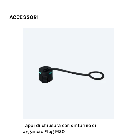
ACCESSORI
Tappi di chiusura con cinturino di
Chiavi d
aggancio Plug M20
TH389