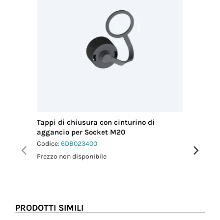
Tappi di chiusura con cinturino di
Fascetta
aggancio per Socket M20
Codice:
6
Codice:
6DB023400
Prezzo no
Prezzo non disponibile
PRODOTTI SIMILI