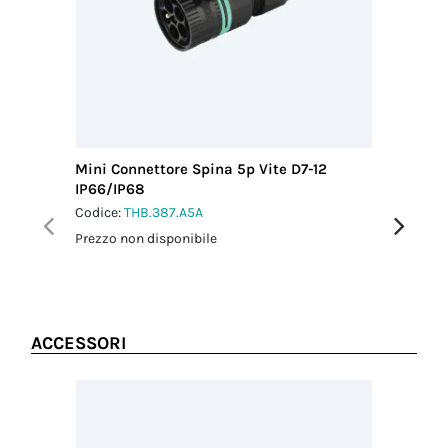
conduttore
(mm²)
1.50
Lunghezza
sguainatura
cavo (mm)
20.00
Lunghezza
Mini Connettore Spina 5p Vite D7-12
Mini Con
sguainatura
IP66/IP68
IP66/IP
conduttore
(mm)
Codice:
THB.387.A5A
Codice:
T
6.00
Prezzo non disponibile
Prezzo no
Schermatura
No
ACCESSORI