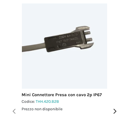
Mini Connettore Presa con cavo 2p IP67
Micro C
L0.5 m 
Codice:
THH.420.B2B
Codice:
T
Prezzo non disponibile
Prezzo no