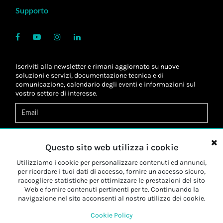
Supporto
Iscriviti alla newsletter e rimani aggiornato su nuove
soluzioni e servizi, documentazione tecnica e di
comunicazione, calendario degli eventi e informazioni sul
vostro settore di interesse.
Acconsento al
trattamento dei dati
*
Letta l'informativa, autorizzo al
trattamento dei miei dati
Questo sito web utilizza i cookie
personali
*
Letta l'informativa, autorizzo al trattamento dei miei dati
Utilizziamo i cookie per personalizzare contenuti ed annunci,
personali a fini di
marketing
*
per ricordare i tuoi dati di accesso, fornire un accesso sicuro,
raccogliere statistiche per ottimizzare le prestazioni del sito
Web e fornire contenuti pertinenti per te. Continuando la
Iscriviti
navigazione nel sito acconsenti al nostro utilizzo dei cookie.
Cookie Policy