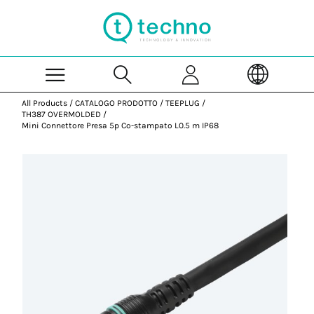
Skip to Main Content
All Products
/
CATALOGO PRODOTTO
/
TEEPLUG
/
TH387 OVERMOLDED
/
Mini Connettore Presa 5p Co-stampato L0.5 m IP68