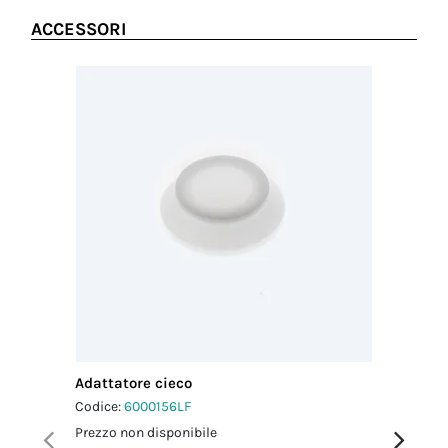
ACCESSORI
Adattatore cieco
Adattato
Codice:
6000156LF
Codice:
6
Prezzo non disponibile
Prezzo no