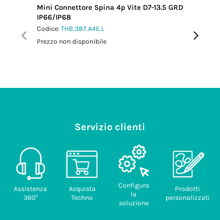
Mini Connettore Spina 4p Vite D7-13.5 GRD
Mini Co
IP66/IP68
L0.5 m 
Codice:
THB.387.A4E.L
Codice:
T
Prezzo non disponibile
Prezzo no
Servizio clienti
Configura
Assistenza
Acquista
Prodotti
la
360°
Techno
personalizzati
soluzione