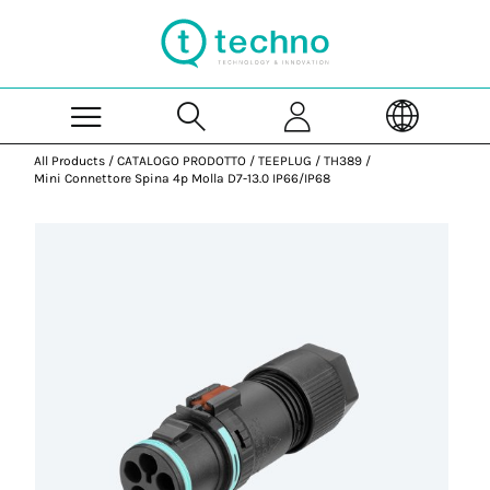
Skip to Main Content
All Products
/
CATALOGO PRODOTTO
/
TEEPLUG
/
TH389
/
Mini Connettore Spina 4p Molla D7-13.0 IP66/IP68