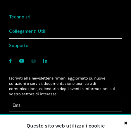
Techno srl
Collegamenti Utili
Supporto
Iscriviti alla newsletter e rimani aggiornato su nuove
soluzioni e servizi, documentazione tecnica e di
comunicazione, calendario degli eventi e informazioni sul
vostro settore di interesse.
Acconsento al
trattamento dei dati
*
Letta l'informativa, autorizzo al
trattamento dei miei dati
Questo sito web utilizza i cookie
personali
*