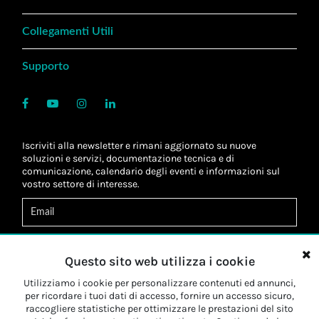
Collegamenti Utili
Supporto
Iscriviti alla newsletter e rimani aggiornato su nuove
soluzioni e servizi, documentazione tecnica e di
comunicazione, calendario degli eventi e informazioni sul
vostro settore di interesse.
Acconsento al
trattamento dei dati
*
Letta l'informativa, autorizzo al
trattamento dei miei dati
Questo sito web utilizza i cookie
personali
*
Letta l'informativa, autorizzo al trattamento dei miei dati
Utilizziamo i cookie per personalizzare contenuti ed annunci,
personali a fini di
marketing
*
per ricordare i tuoi dati di accesso, fornire un accesso sicuro,
raccogliere statistiche per ottimizzare le prestazioni del sito