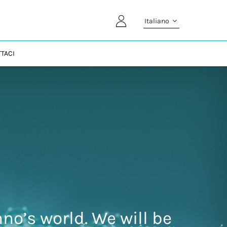
Italiano
TACI
no’s world. We will be