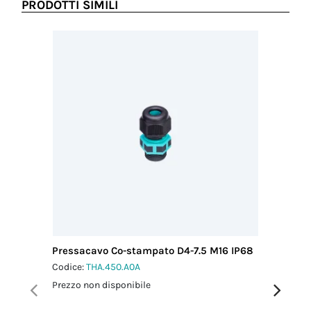
PRODOTTI SIMILI
Pressacavo Co-stampato D4-7.5 M16 IP68
Pressac
IP68
Codice:
THA.450.A0A
Codice:
T
Prezzo non disponibile
Prezzo no