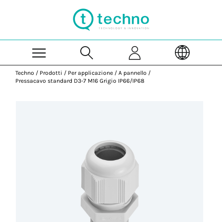
Skip to Main Content
Techno
/
Prodotti
/
Per applicazione
/
A pannello
/
Pressacavo standard D3-7 M16 Grigio IP66/IP68