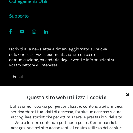
Collegamenti Utili
Supporto
Iscriviti alla newsletter e rimani aggiornato su nuove
soluzioni e servizi, documentazione tecnica e di
comunicazione, calendario degli eventi e informazioni sul
vostro settore di interesse.
Acconsento al
trattamento dei dati
*
Letta l'informativa, autorizzo al
trattamento dei miei dati
Questo sito web utilizza i cookie
personali
*
Letta l'informativa, autorizzo al trattamento dei miei dati
Utilizziamo i cookie per personalizzare contenuti ed annunci,
personali a fini di
marketing
*
per ricordare i tuoi dati di accesso, fornire un accesso sicuro,
raccogliere statistiche per ottimizzare le prestazioni del sito
Web e fornire contenuti pertinenti per te. Continuando la
Iscriviti
navigazione nel sito acconsenti al nostro utilizzo dei cookie.