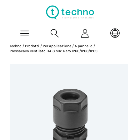
Skip to Main Content
Techno
/
Prodotti
/
Per applicazione
/
A pannello
/
Pressacavo ventilato D4-8 M12 Nero IP66/IP68/IP69