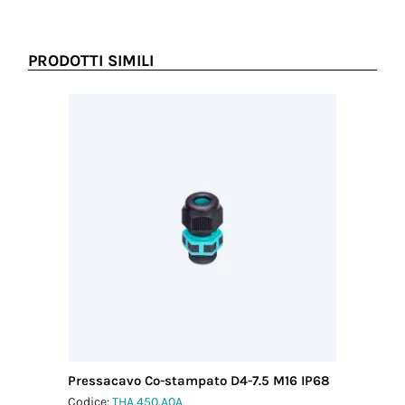
PRODOTTI SIMILI
Pressacavo Co-stampato D4-7.5 M16 IP68
Pressac
IP68
Codice:
THA.450.A0A