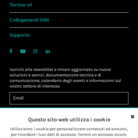
Techno srl
Collegamenti Utili
Supporto
Iscriviti alla newsletter e rimani aggiornato su nuove
soluzioni e servizi, documentazione tecnica e di
comunicazione, calendario degli eventi e informazioni sul
vostro settore di interesse.
Acconsento al
trattamento dei dati
*
Letta l'informativa, autorizzo al
trattamento dei miei dati
Questo sito web utilizza i cookie
personali
*
Letta l'informativa, autorizzo al trattamento dei miei dati
Utilizziamo i cookie per personalizzare contenuti ed annunci,
personali a fini di
marketing
*
per ricordare i tuoi dati di accesso, fornire un accesso sicuro,