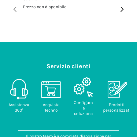
Codice:
T
Prezzo non disponibile
Prezzo no
Servizio clienti
Configura
Assistenza
Acquista
Prodotti
la
360°
Techno
personalizzati
soluzione
Il nostro team è a completa disposizione per