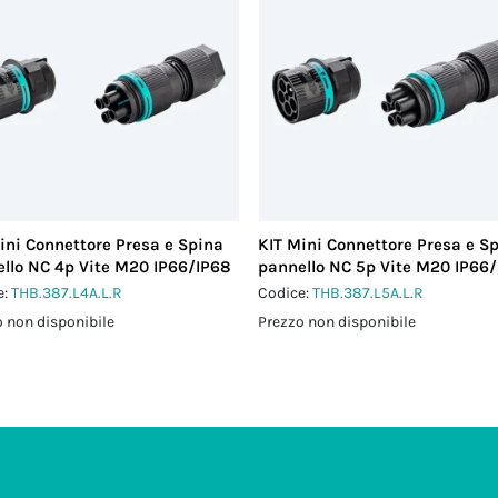
ini Connettore Presa e Spina
KIT Mini Connettore Presa e S
llo NC 4p Vite M20 IP66/IP68
pannello NC 5p Vite M20 IP66
e:
THB.387.L4A.L.R
Codice:
THB.387.L5A.L.R
 non disponibile
Prezzo non disponibile