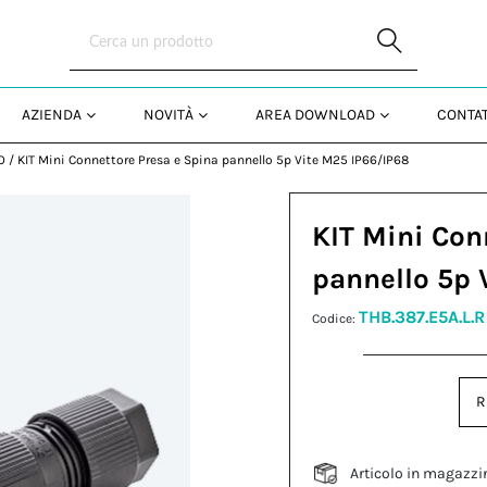
Skip to Main Content
AZIENDA
NOVITÀ
AREA DOWNLOAD
CONTAT
O
/
KIT Mini Connettore Presa e Spina pannello 5p Vite M25 IP66/IP68
KIT Mini Con
pannello 5p 
THB.387.E5A.L.R
Codice:
R
Articolo in magazzi