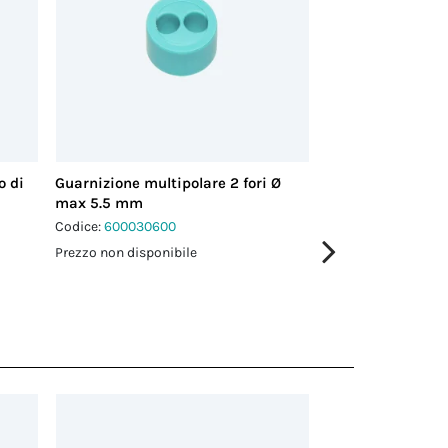
o di
Guarnizione multipolare 2 fori Ø
Guarnizione multi
max 5.5 mm
max 4.0 mm
Codice:
600030600
Codice:
600012600
Prezzo non disponibile
Prezzo non disponi