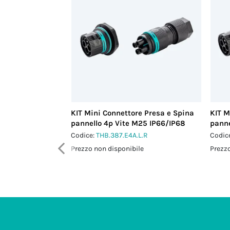
KIT Mini Connettore Presa e Spina
KIT M
pannello 4p Vite M25 IP66/IP68
panne
Codice:
THB.387.E4A.L.R
Codic
Prezzo non disponibile
Prezzo