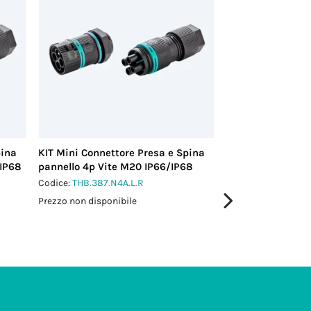
pina
KIT Mini Connettore Presa e Spina
KIT Mini Connett
/IP68
pannello 4p Vite M20 IP66/IP68
pannello 5p Vite
Codice:
THB.387.N4A.L.R
Codice:
THB.387.N5
Prezzo non disponibile
Prezzo non disponi