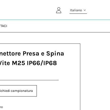
Italiano
TACI
nettore Presa e Spina
Vite M25 IP66/IP68
ichiedi campionatura
no