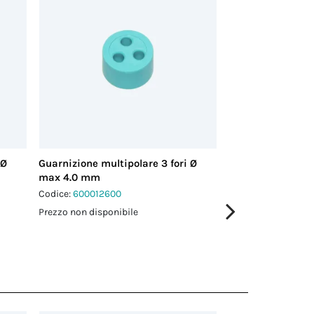
 Ø
Guarnizione multipolare 3 fori Ø
Guarnizione multi
max 4.0 mm
max 3.5 mm
Codice:
600012600
Codice:
600018200
Prezzo non disponibile
Prezzo non disponi