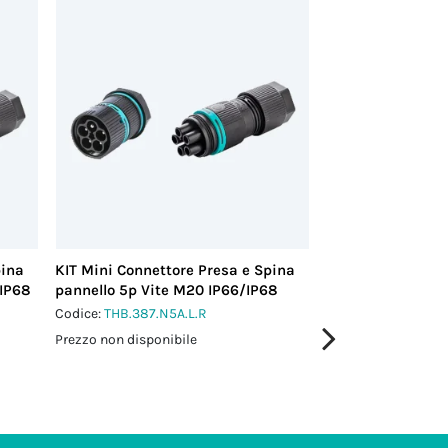
pina
KIT Mini Connettore Presa e Spina
KIT Mini Connett
/IP68
pannello 5p Vite M20 IP66/IP68
4p Vite M20 IP6
Codice:
THB.387.N5A.L.R
Codice:
THB.387.N4
Prezzo non disponibile
Prezzo non disponi