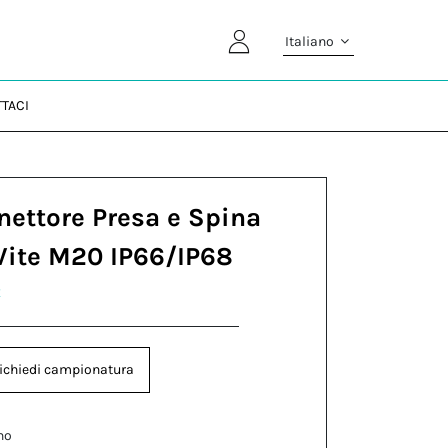
Italiano
TACI
nettore Presa e Spina
Vite M20 IP66/IP68
R
ichiedi campionatura
no