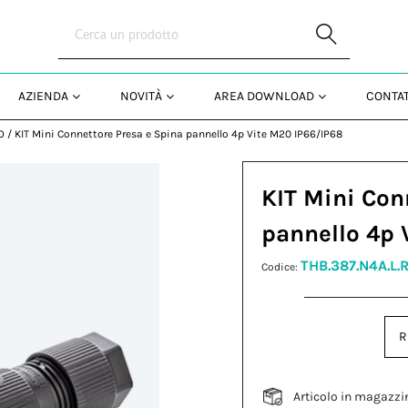
Skip to Main Content
AZIENDA
NOVITÀ
AREA DOWNLOAD
CONTAT
O
/
KIT Mini Connettore Presa e Spina pannello 4p Vite M20 IP66/IP68
KIT Mini Con
pannello 4p 
THB.387.N4A.L.
Codice:
R
Articolo in magazzi