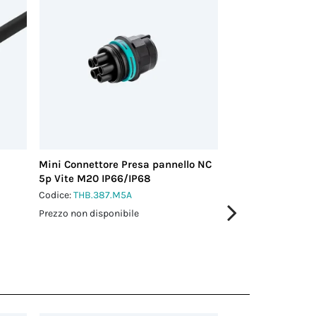
Mini Connettore Presa pannello NC
Mini Connettore 
5p Vite M20 IP66/IP68
Vite M20 IP66/IP
Codice:
THB.387.M5A
Codice:
THB.387.P5
Prezzo non disponibile
Prezzo non disponi