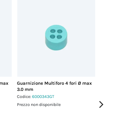
 max
Guarnizione Multiforo 4 fori Ø max
Adattatore di ri
3.0 mm
Codice:
6000347LA
Codice:
6000343GT
Prezzo non disponi
Prezzo non disponibile