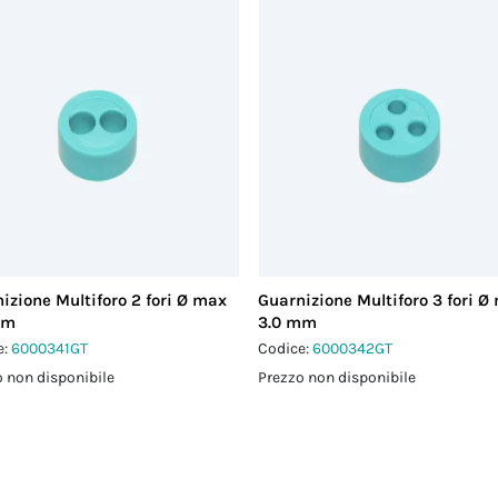
izione Multiforo 2 fori Ø max
Guarnizione Multiforo 3 fori Ø
mm
3.0 mm
e:
6000341GT
Codice:
6000342GT
 non disponibile
Prezzo non disponibile