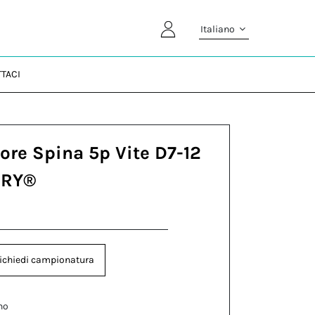
Italiano
TACI
ore Spina 5p Vite D7-12
DRY®
D
ichiedi campionatura
no