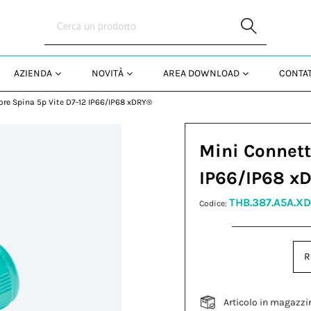
Skip to Main Content
AZIENDA
NOVITÀ
AREA DOWNLOAD
CONTAT
ore Spina 5p Vite D7-12 IP66/IP68 xDRY®
Mini Connett
IP66/IP68 x
THB.387.A5A.X
Codice:
R
Articolo in magazzi