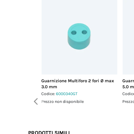
Guarnizione Multiforo 2 fori Ø max
Guarn
3.0 mm
5.0 
Codice:
6000340GT
Codic
Prezzo non disponibile
Prezzo
PRODOTTI SIMILI