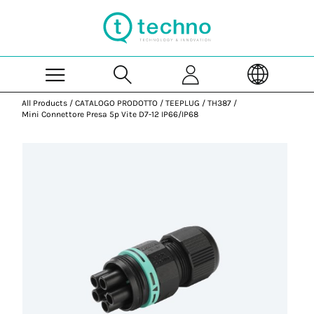
Skip to Main Content
All Products
/
CATALOGO PRODOTTO
/
TEEPLUG
/
TH387
/
Mini Connettore Presa 5p Vite D7-12 IP66/IP68