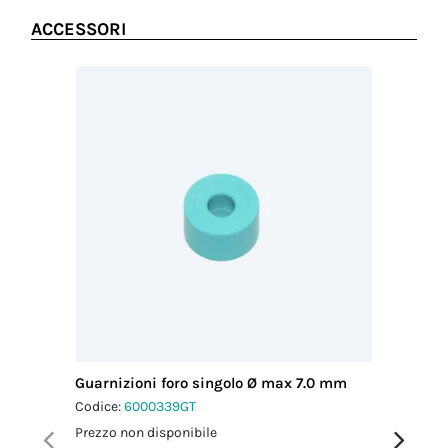
2.5 Nm
ACCESSORI
Guarnizioni foro singolo Ø max 7.0 mm
Guarnizi
mm
Codice:
6000339GT
Codice:
6
Prezzo non disponibile