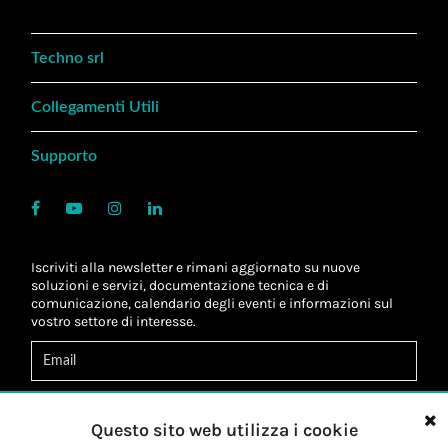
Techno srl
Collegamenti Utili
Supporto
Iscriviti alla newsletter e rimani aggiornato su nuove
soluzioni e servizi, documentazione tecnica e di
comunicazione, calendario degli eventi e informazioni sul
vostro settore di interesse.
Acconsento al
trattamento dei dati
*
Letta l'informativa, autorizzo al
trattamento dei miei dati
Questo sito web utilizza i cookie
personali
*