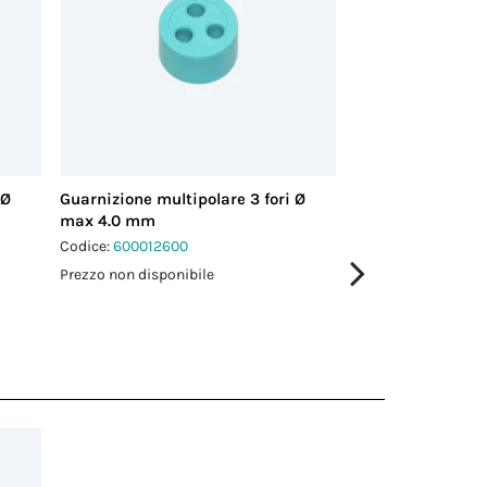
 Ø
Guarnizione multipolare 3 fori Ø
Guarnizione multi
max 4.0 mm
max 3.5 mm
Codice:
600012600
Codice:
600018200
Prezzo non disponibile
Prezzo non disponi