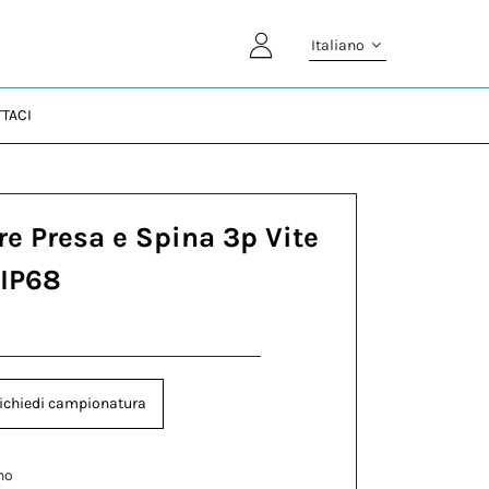
Italiano
TACI
re Presa e Spina 3p Vite
/IP68
ichiedi campionatura
no