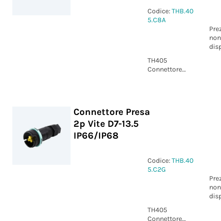
Codice:
THB.40
5.C8A
Pre
non
dis
TH405
Connettore
Presa 8p Vite
D7-13.5
IP66/IP68
Connettore Presa
2p Vite D7-13.5
IP66/IP68
Codice:
THB.40
5.C2G
Pre
non
dis
TH405
Connettore