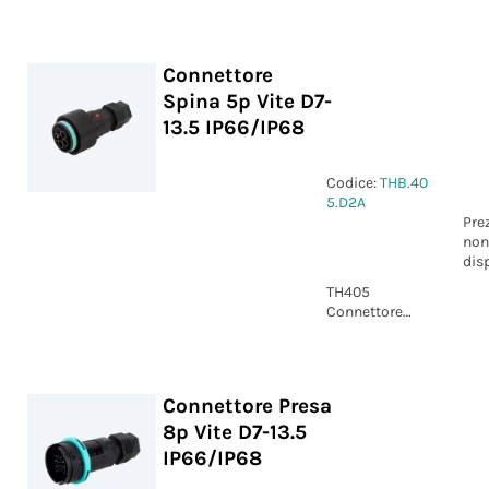
Spina 3p Vite
D7-13.5
IP66/IP68
Connettore
Spina 5p Vite D7-
13.5 IP66/IP68
Codice:
THB.40
5.D2A
Pre
non
dis
TH405
Connettore
Spina 5p Vite
D7-13.5
IP66/IP68
Connettore Presa
8p Vite D7-13.5
IP66/IP68