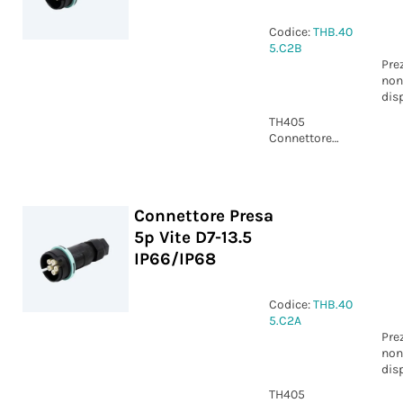
Codice:
THB.40
5.C2B
Pre
non
dis
TH405
Connettore
Presa 3p Vite
D7-13.5
IP66/IP68
Connettore Presa
5p Vite D7-13.5
IP66/IP68
Codice:
THB.40
5.C2A
Pre
non
dis
TH405