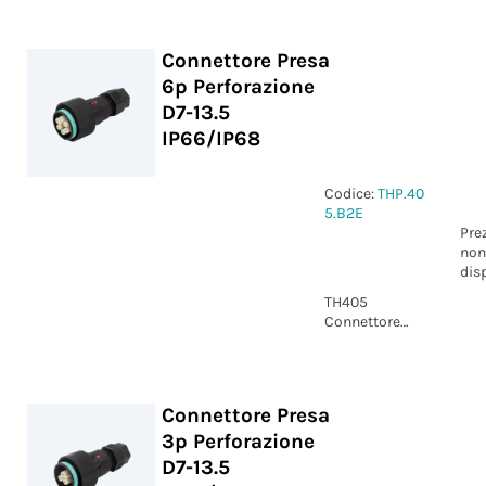
Perforazione
D7-13.5
IP66/IP68
Connettore Presa
6p Perforazione
D7-13.5
IP66/IP68
Codice:
THP.40
5.B2E
Pre
non
dis
TH405
Connettore
Presa 6p
Perforazione
D7-13.5
IP66/IP68
Connettore Presa
3p Perforazione
D7-13.5