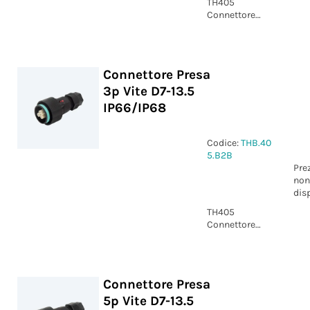
TH405
Connettore
Presa 6p Vite
D7-13.5
IP66/IP68
Connettore Presa
3p Vite D7-13.5
IP66/IP68
Codice:
THB.40
5.B2B
Pre
non
dis
TH405
Connettore
Presa 3p Vite
D7-13.5
IP66/IP68
Connettore Presa
5p Vite D7-13.5