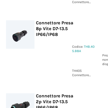
Connettore
Presa 5p Vite
D7-13.5
IP66/IP68
Connettore Presa
8p Vite D7-13.5
IP66/IP68
Codice:
THB.40
5.B8A
Pre
non
dis
TH405
Connettore
Presa 8p Vite
D7-13.5
IP66/IP68
Connettore Presa
2p Vite D7-13.5
IP66/IP68