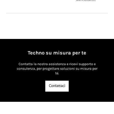
Spina 5p Vite
D7-13.5
IP66/IP68
Techno su misura per te
Contatta la nostra assistenza e ricevi supporto e
consulenza, per progettare soluzioni su misura per
te.
Contattaci