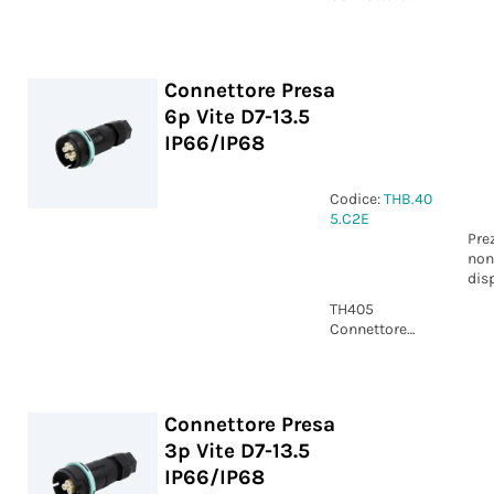
Presa 2p Vite
D7-13.5
IP66/IP68
Connettore Presa
6p Vite D7-13.5
IP66/IP68
Codice:
THB.40
5.C2E
Pre
non
dis
TH405
Connettore
Presa 6p Vite
D7-13.5
IP66/IP68
Connettore Presa
3p Vite D7-13.5
IP66/IP68