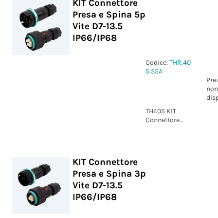
KIT Connettore
Presa e Spina 5p
Vite D7-13.5
IP66/IP68
Codice:
THR.40
5.S5A
Pre
non
dis
TH405 KIT
Connettore
Presa e Spina
5p Vite D7-13.5
IP66/IP68
KIT Connettore
Presa e Spina 3p
Vite D7-13.5
IP66/IP68