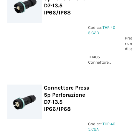
D7-13.5
IP66/IP68
Codice:
THP.40
5.C2B
Pre
non
dis
TH405
Connettore
Presa 3p
Perforazione
D7-13.5
IP66/IP68
Connettore Presa
5p Perforazione
D7-13.5
IP66/IP68
Codice:
THP.40
5.C2A