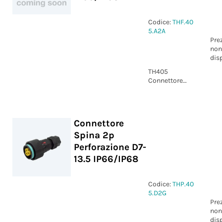
Codice:
THF.40
5.A2A
Pre
non
dis
TH405
Connettore
Spina 5p
Crimp D7-13.5
IP66/IP68
Connettore
Spina 2p
Perforazione D7-
13.5 IP66/IP68
Codice:
THP.40
5.D2G
Pre
non
dis