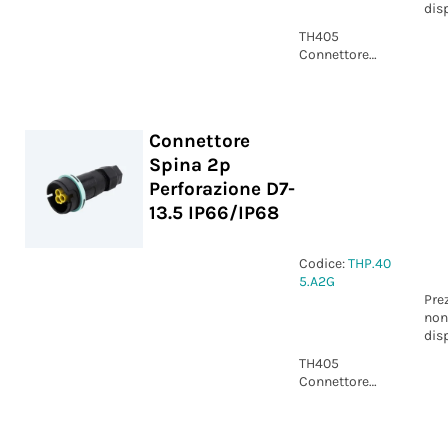
dis
TH405
Connettore
Presa 5p
Perforazione
D7-13.5
IP66/IP68
Connettore
Spina 2p
Perforazione D7-
13.5 IP66/IP68
Codice:
THP.40
5.A2G
Pre
non
dis
TH405
Connettore
Spina 2p
Perforazione
D7-13.5