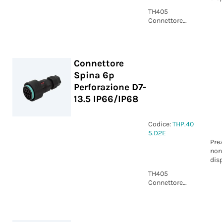
TH405
Connettore
Spina 2p
Perforazione
D7-13.5
IP66/IP68
Connettore
Spina 6p
Perforazione D7-
13.5 IP66/IP68
Codice:
THP.40
5.D2E
Pre
non
dis
TH405
Connettore
Spina 6p
Perforazione
D7-13.5
IP66/IP68