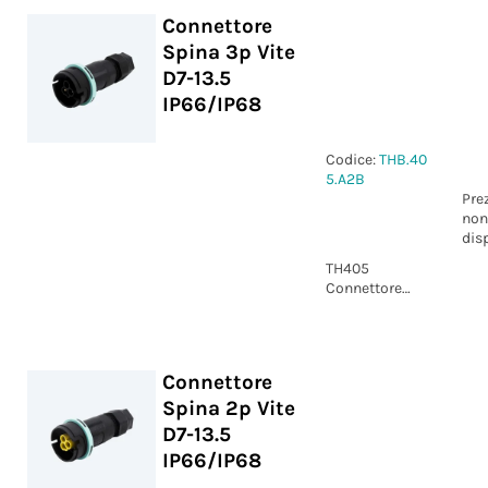
Connettore
Spina 3p Vite
D7-13.5
IP66/IP68
Codice:
THB.40
5.A2B
Pre
non
dis
TH405
Connettore
Spina 3p Vite
D7-13.5
IP66/IP68
Connettore
Spina 2p Vite
D7-13.5
IP66/IP68