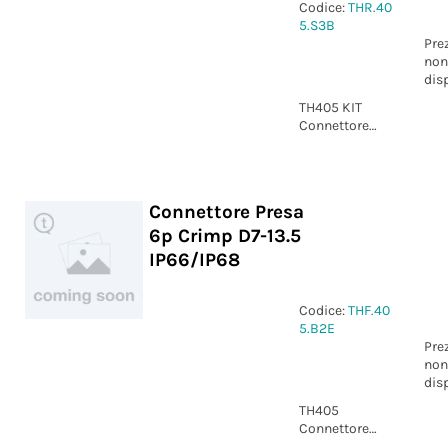
Codice:
THR.40
5.S3B
Pre
non
dis
TH405 KIT
Connettore
Presa e Spina
3p Vite D7-13.5
IP66/IP68
Connettore Presa
6p Crimp D7-13.5
IP66/IP68
Codice:
THF.40
5.B2E
Pre
non
dis
TH405
Connettore
Presa 6p