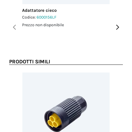
Adattatore cieco
Adattato
Codice:
6000156LF
Codice:
6
Prezzo non disponibile
Prezzo no
PRODOTTI SIMILI