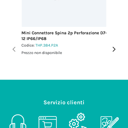
Mini Connettore Spina 2p Perforazione D7-
Mini Con
12 IP66/IP68
12 IP66
Codice:
THP.384.P2A
Codice:
T
Prezzo non disponibile
Prezzo no
Servizio clienti