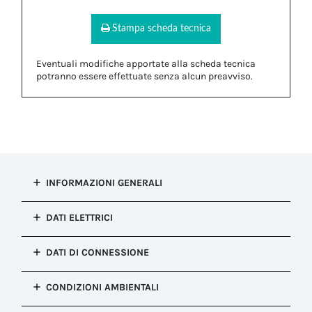
Stampa scheda tecnica
Eventuali modifiche apportate alla scheda tecnica
potranno essere effettuate senza alcun preavviso.
INFORMAZIONI GENERALI
Tipo di
DATI ELETTRICI
installazione
Connessione presa e spina
Punti di
DATI DI CONNESSIONE
Configurazione
connessione
Spina
1
Sezione
Meccanismo di
CONDIZIONI AMBIENTALI
Applicazione
conduttore
blocco
circuito
flessibile MIN
Baionetta