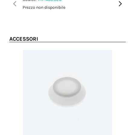
Prezzo non disponibile
Prezzo no
ACCESSORI