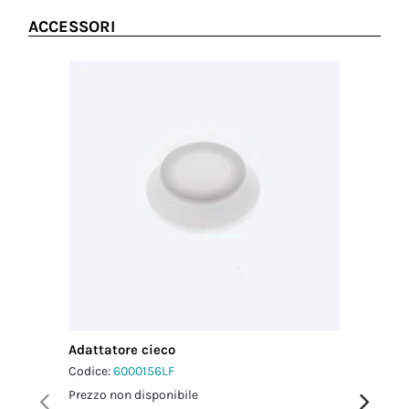
ACCESSORI
Adattatore cieco
Adattato
Codice:
6000156LF
Codice:
6
Prezzo non disponibile
Prezzo no