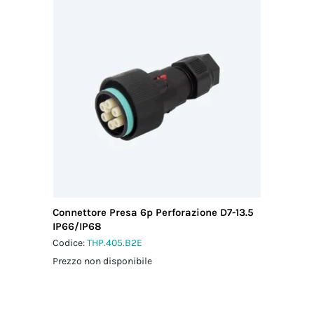
dado-
Paese di
pressacavo
provenienza
2.5 Nm
ITALIA
Connettore Presa 6p Perforazione D7-13.5
IP66/IP68
Codice:
THP.405.B2E
Prezzo non disponibile