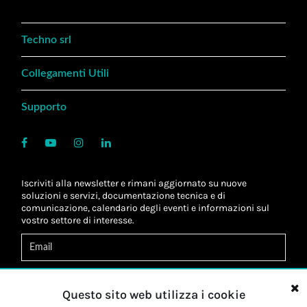
Techno srl
Collegamenti Utili
Supporto
Iscriviti alla newsletter e rimani aggiornato su nuove
soluzioni e servizi, documentazione tecnica e di
comunicazione, calendario degli eventi e informazioni sul
vostro settore di interesse.
Acconsento al
trattamento dei dati
*
Letta l'informativa, autorizzo al
trattamento dei miei dati
Questo sito web utilizza i cookie
personali
*