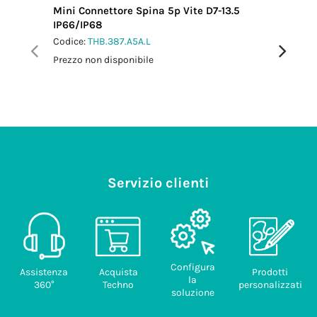
Mini Connettore Spina 5p Vite D7-13.5
Connetto
IP66/IP68
IP65
Codice:
THB.387.A5A.L
Codice:
T
Prezzo non disponibile
Prezzo no
Servizio clienti
Configura
Assistenza
Acquista
Prodotti
la
360°
Techno
personalizzati
soluzione