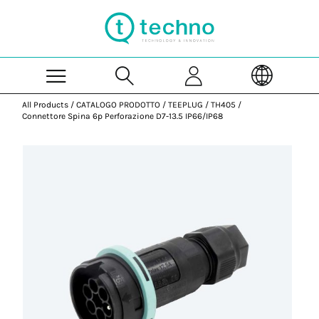
Skip to Main Content
All Products
/
CATALOGO PRODOTTO
/
TEEPLUG
/
TH405
/
Connettore Spina 6p Perforazione D7-13.5 IP66/IP68