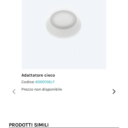
2.5 Nm
Adattatore cieco
Adattato
Codice:
6000156LF
Codice:
6
Prezzo non disponibile
Prezzo no
PRODOTTI SIMILI