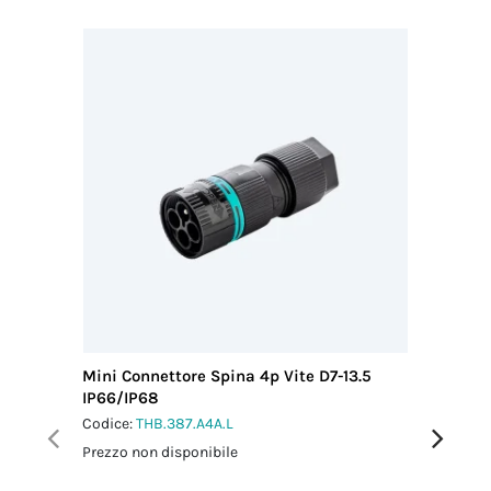
Mini Connettore Spina 4p Vite D7-13.5
Mini Con
IP66/IP68
IP66/IP
Codice:
THB.387.A4A.L
Codice:
T
Prezzo non disponibile
Prezzo no