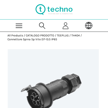
Skip to Main Content
All Products
/
CATALOGO PRODOTTO
/
TEEPLUG
/
TH404
/
Connettore Spina 5p Vite D7-13.5 IP65