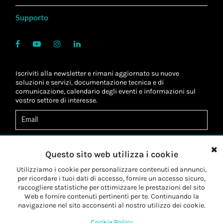
Supporto
Iscriviti alla newsletter e rimani aggiornato su nuove
soluzioni e servizi, documentazione tecnica e di
comunicazione, calendario degli eventi e informazioni sul
vostro settore di interesse.
Acconsento al
trattamento dei dati
*
Letta l'informativa, autorizzo al
trattamento dei miei dati
Questo sito web utilizza i cookie
personali
*
Letta l'informativa, autorizzo al trattamento dei miei dati
Utilizziamo i cookie per personalizzare contenuti ed annunci,
personali a fini di
marketing
*
per ricordare i tuoi dati di accesso, fornire un accesso sicuro,
raccogliere statistiche per ottimizzare le prestazioni del sito
Web e fornire contenuti pertinenti per te. Continuando la
Iscriviti
navigazione nel sito acconsenti al nostro utilizzo dei cookie.
Cookie Policy