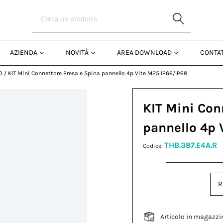
Skip to Main Content
AZIENDA
NOVITÀ
AREA DOWNLOAD
CONTAT
O
/
KIT Mini Connettore Presa e Spina pannello 4p Vite M25 IP66/IP68
KIT Mini Con
pannello 4p 
THB.387.E4A.R
Codice:
R
Articolo in magazzi