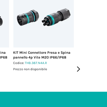
pina
KIT Mini Connettore Presa e Spina
KIT Mini Connett
/IP68
pannello 4p Vite M20 IP66/IP68
pannello 5p Vite
Codice:
THB.387.N4A.R
Codice:
THB.387.N5
Prezzo non disponibile
Prezzo non disponi