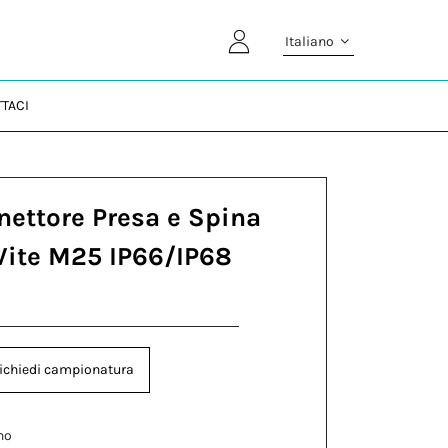
Italiano
TACI
nettore Presa e Spina
Vite M25 IP66/IP68
ichiedi campionatura
no