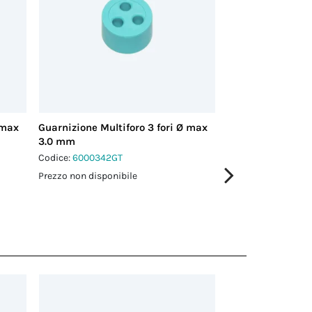
 max
Guarnizione Multiforo 3 fori Ø max
Guarnizione Multi
3.0 mm
3.0 mm
Codice:
6000342GT
Codice:
6000343GT
Prezzo non disponibile
Prezzo non disponi