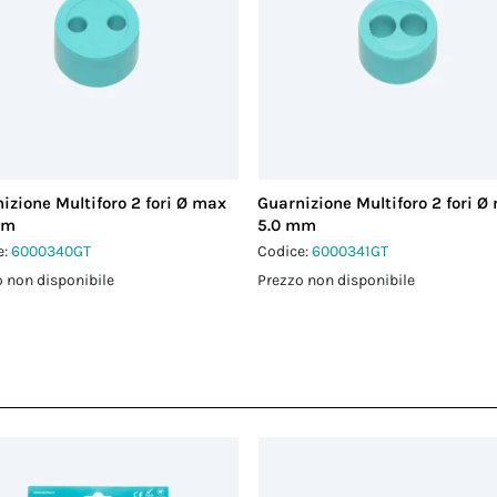
izione Multiforo 2 fori Ø max
Guarnizione Multiforo 2 fori Ø
mm
5.0 mm
e:
6000340GT
Codice:
6000341GT
 non disponibile
Prezzo non disponibile