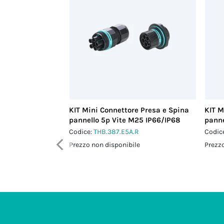
KIT Mini Connettore Presa e Spina
KIT M
pannello 5p Vite M25 IP66/IP68
panne
Codice:
THB.387.E5A.R
Codic
Prezzo non disponibile
Prezzo