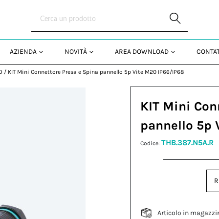
Skip to Main Content
AZIENDA
NOVITÀ
AREA DOWNLOAD
CONTAT
O
/
KIT Mini Connettore Presa e Spina pannello 5p Vite M20 IP66/IP68
KIT Mini Con
pannello 5p 
THB.387.N5A.R
Codice:
R
Articolo in magazzi