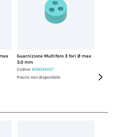
 max
Guarnizione Multiforo 3 fori Ø max
Guarnizione Multi
3.0 mm
3.0 mm
Codice:
6000342GT
Codice:
6000343GT
Prezzo non disponibile
Prezzo non disponi