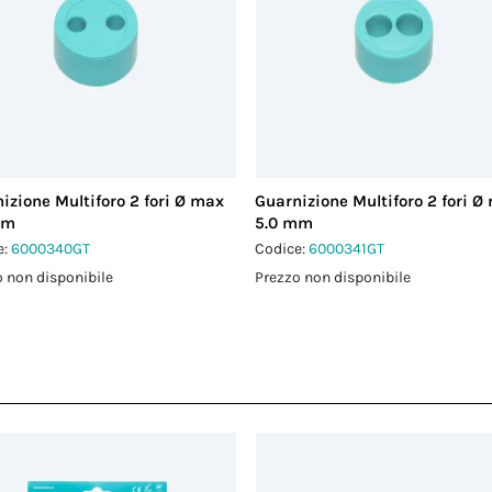
izione Multiforo 2 fori Ø max
Guarnizione Multiforo 2 fori Ø
mm
5.0 mm
e:
6000340GT
Codice:
6000341GT
 non disponibile
Prezzo non disponibile