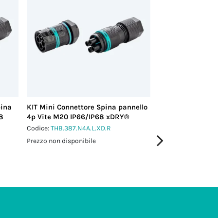
pina
KIT Mini Connettore Spina pannello
KIT Connettore P
8
4p Vite M20 IP66/IP68 xDRY®
pannello 5p Vite
Codice:
THB.387.N4A.L.XD.R
Codice:
THR.406.S5
Prezzo non disponibile
Prezzo non disponi