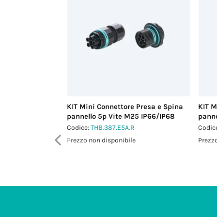
KIT Mini Connettore Presa e Spina
KIT M
pannello 5p Vite M25 IP66/IP68
panne
Codice:
THB.387.E5A.R
Codic
Prezzo non disponibile
Prezzo