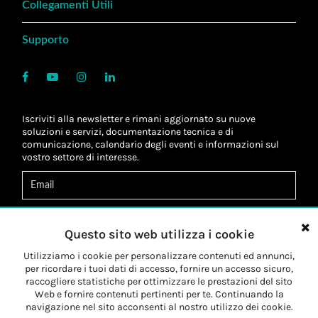
Collegamenti Utili
Supporto
Iscriviti alla newsletter e rimani aggiornato su nuove
soluzioni e servizi, documentazione tecnica e di
comunicazione, calendario degli eventi e informazioni sul
vostro settore di interesse.
Acconsento al
trattamento dei dati
*
Letta l'informativa, autorizzo al
trattamento dei miei dati
Questo sito web utilizza i cookie
personali
*
Letta l'informativa, autorizzo al trattamento dei miei dati
Utilizziamo i cookie per personalizzare contenuti ed annunci,
personali a fini di
marketing
*
per ricordare i tuoi dati di accesso, fornire un accesso sicuro,
raccogliere statistiche per ottimizzare le prestazioni del sito
Web e fornire contenuti pertinenti per te. Continuando la
Iscriviti
navigazione nel sito acconsenti al nostro utilizzo dei cookie.