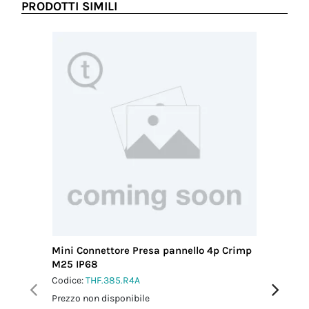
PRODOTTI SIMILI
Mini Connettore Presa pannello 4p Crimp
Mini Co
M25 IP68
M20 IP6
Codice:
THF.385.R4A
Codice:
T
Prezzo non disponibile
Prezzo no