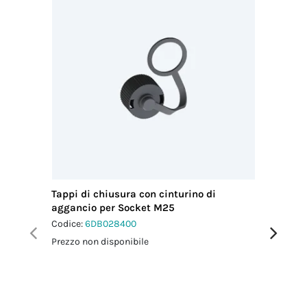
Tappi di chiusura con cinturino di
Chiavi d
aggancio per Socket M25
4p
Codice:
6DB028400
Codice:
6
Prezzo non disponibile
Prezzo no