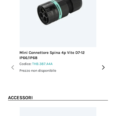
*Contatti a crimpare non inclusi
Paese di
nell'imballo
provenienza
ITALIA
Mini Connettore Spina 4p Vite D7-12
Mini Con
IP66/IP68
IP66/IP
Codice:
THB.387.A4A
Codice:
T
Prezzo non disponibile
Prezzo no
ACCESSORI