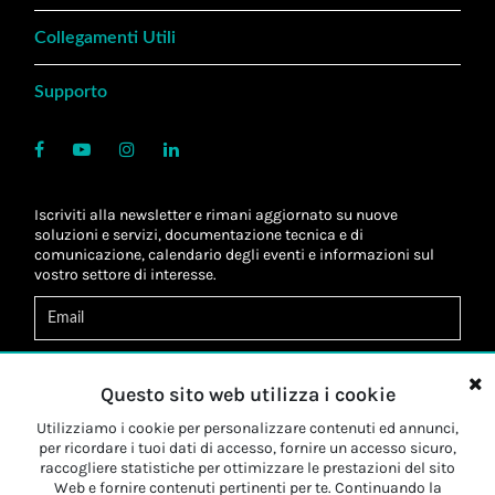
Collegamenti Utili
Supporto
Iscriviti alla newsletter e rimani aggiornato su nuove
soluzioni e servizi, documentazione tecnica e di
comunicazione, calendario degli eventi e informazioni sul
vostro settore di interesse.
Acconsento al
trattamento dei dati
*
Letta l'informativa, autorizzo al
trattamento dei miei dati
Questo sito web utilizza i cookie
personali
*
Letta l'informativa, autorizzo al trattamento dei miei dati
Utilizziamo i cookie per personalizzare contenuti ed annunci,
personali a fini di
marketing
*
per ricordare i tuoi dati di accesso, fornire un accesso sicuro,
raccogliere statistiche per ottimizzare le prestazioni del sito
Web e fornire contenuti pertinenti per te. Continuando la
Iscriviti