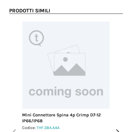
PRODOTTI SIMILI
Mini Connettore Spina 4p Crimp D7-12
Mini Co
IP66/IP68
Vite M2
Codice:
THF.384.A4A
Codice:
T