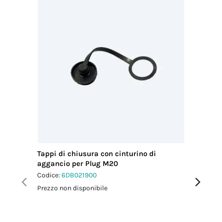
Tappi di chiusura con cinturino di
Chiavi d
aggancio per Plug M20
5p
Codice:
6DB021900
Codice:
6
Prezzo non disponibile
Prezzo no