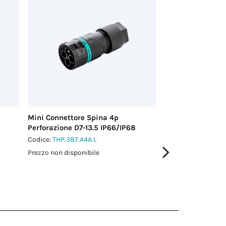
Mini Connettore Spina 4p
Mini Connettore 
Perforazione D7-13.5 IP66/IP68
stampato L0.5 m
Codice:
THP.387.A4A.L
Codice:
THC.387.A4
Prezzo non disponibile
Prezzo non disponi