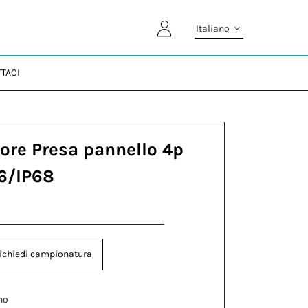
Italiano
TACI
ore Presa pannello 4p
6/IP68
ichiedi campionatura
no