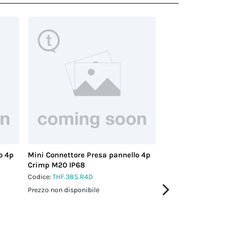
o 4p
Mini Connettore Presa pannello 4p
Mini Connettore 
Crimp M20 IP68
Vite M25 IP66/IP
Codice:
THF.385.R4D
Codice:
THB.387.D4
Prezzo non disponibile
Prezzo non disponi