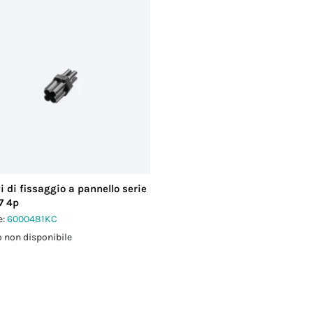
i di fissaggio a pannello serie
7 4p
e:
6000481KC
 non disponibile