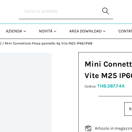
Skip to Main Content
AZIENDA
NOVITÀ
AREA DOWNLOAD
CONTAT
O
/
Mini Connettore Presa pannello 4p Vite M25 IP66/IP68
Mini Connett
Vite M25 IP6
THB.387.F4A
Codice:
R
Articolo in magazzi