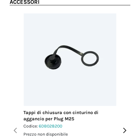
ACCESSORI
Tappi di chiusura con cinturino di
Chiavi d
aggancio per Plug M25
4p
Codice:
6DB028200
Codice:
6
Prezzo non disponibile
Prezzo no