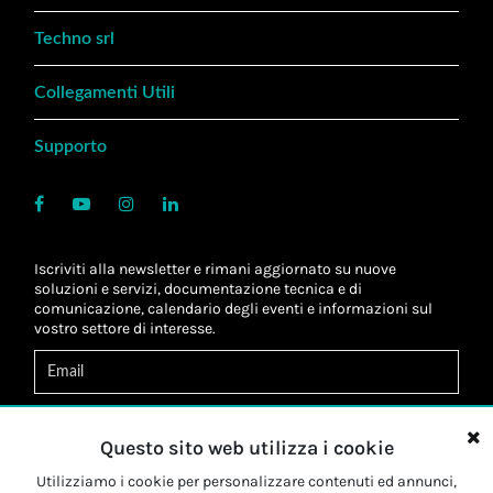
Techno srl
Collegamenti Utili
Supporto
Iscriviti alla newsletter e rimani aggiornato su nuove
soluzioni e servizi, documentazione tecnica e di
comunicazione, calendario degli eventi e informazioni sul
vostro settore di interesse.
Acconsento al
trattamento dei dati
*
Letta l'informativa, autorizzo al
trattamento dei miei dati
Questo sito web utilizza i cookie
personali
*
Letta l'informativa, autorizzo al trattamento dei miei dati
Utilizziamo i cookie per personalizzare contenuti ed annunci,