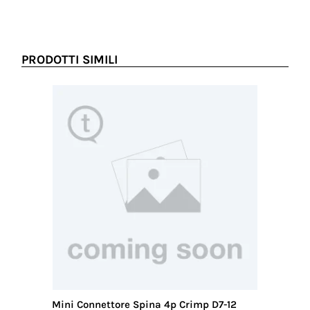
PRODOTTI SIMILI
Mini Connettore Spina 4p Crimp D7-12
Mini Co