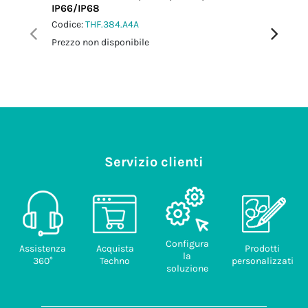
IP66/IP68
Vite M2
Codice:
THF.384.A4A
Codice:
T
Prezzo non disponibile
Prezzo no
Servizio clienti
Configura
Assistenza
Acquista
Prodotti
la
360°
Techno
personalizzati
soluzione