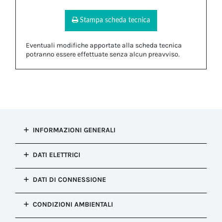
Stampa scheda tecnica
Eventuali modifiche apportate alla scheda tecnica
potranno essere effettuate senza alcun preavviso.
INFORMAZIONI GENERALI
Tipo di
DATI ELETTRICI
installazione
Connessione presa e spina
Punti di
DATI DI CONNESSIONE
Configurazione
connessione
Spina
1
Sezione
Meccanismo di
CONDIZIONI AMBIENTALI
Applicazione
conduttore
blocco
circuito
flessibile MIN
Blocco a Vite