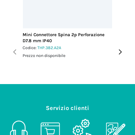
Mini Connettore Spina 2p Perforazione
Mini Con
D7.8 mm IP40
12 IP66
Codice:
THP.382.A2A
Codice:
T
Prezzo non disponibile
Prezzo no
Servizio clienti