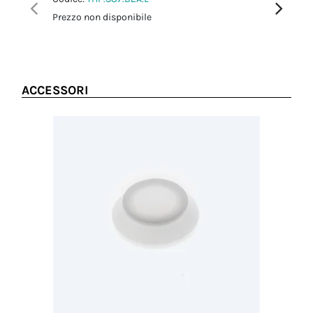
Prezzo non disponibile
Prezzo no
ACCESSORI