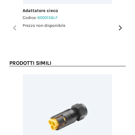
Adattatore cieco
Adattato
Codice:
6000156LF
Codice:
6
Prezzo non disponibile
Prezzo no
PRODOTTI SIMILI