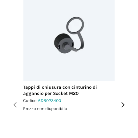
Tappi di chiusura con cinturino di
Chiavi d
aggancio per Socket M20
4p
Codice:
6DB023400
Codice:
6
Prezzo non disponibile
Prezzo no