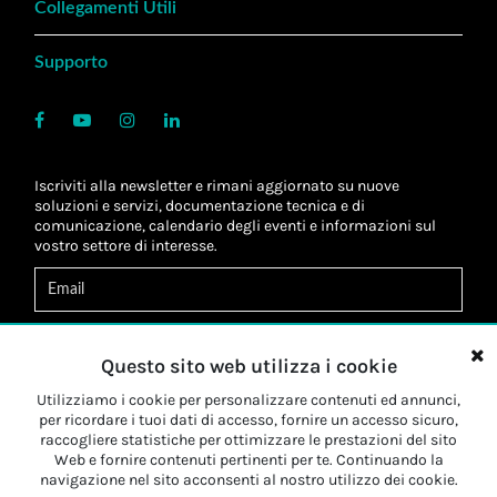
Collegamenti Utili
Supporto
Iscriviti alla newsletter e rimani aggiornato su nuove
soluzioni e servizi, documentazione tecnica e di
comunicazione, calendario degli eventi e informazioni sul
vostro settore di interesse.
Acconsento al
trattamento dei dati
*
Letta l'informativa, autorizzo al
trattamento dei miei dati
Questo sito web utilizza i cookie
personali
*
Letta l'informativa, autorizzo al trattamento dei miei dati
Utilizziamo i cookie per personalizzare contenuti ed annunci,
personali a fini di
marketing
*
per ricordare i tuoi dati di accesso, fornire un accesso sicuro,
raccogliere statistiche per ottimizzare le prestazioni del sito
Web e fornire contenuti pertinenti per te. Continuando la
Iscriviti
navigazione nel sito acconsenti al nostro utilizzo dei cookie.