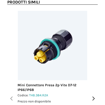
PRODOTTI SIMILI
Mini Connettore Presa 2p Vite D7-12
Mini Con
IP66/IP68
M25 IP6
Codice:
THB.384.R2A
Codice:
T
Prezzo non disponibile
Prezzo no