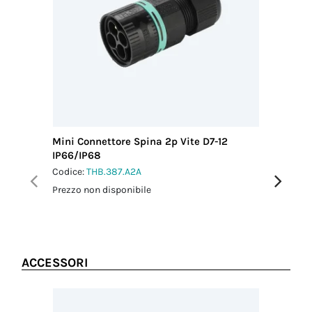
Filettatura/Coppia
H05xxx/H07xxx
di serraggio
Coppia
M3 - 0.8 Nm
serraggio
connettore-
adattatore a
pannello
1.0 Nm
Coppia
serraggio dado
di fissaggio
Mini Connettore Spina 2p Vite D7-12
Mini Con
1.5 Nm
IP66/IP68
IP66/IP
Codice:
THB.387.A2A
Codice:
T
Prezzo non disponibile
Prezzo no
ACCESSORI