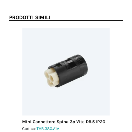
PRODOTTI SIMILI
Mini Connettore Spina 3p Vite D9.5 IP20
Mini Co
IP40
Codice:
THB.380.A1A