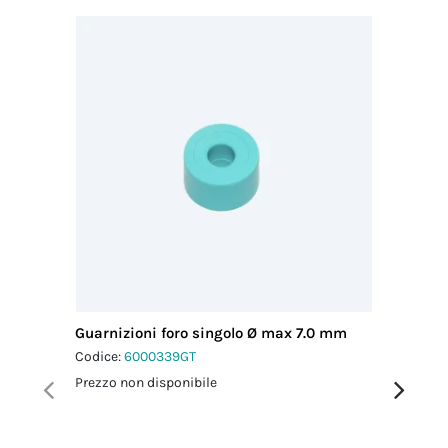
Guarnizioni foro singolo Ø max 7.0 mm
Guarnizi
mm
Codice:
6000339GT
Codice:
6
Prezzo non disponibile
Prezzo no