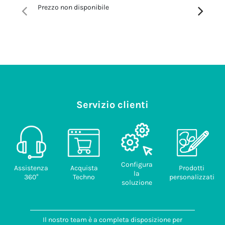
Codice:
T
Prezzo non disponibile
Prezzo no
Servizio clienti
Configura
Assistenza
Acquista
Prodotti
la
360°
Techno
personalizzati
soluzione
Il nostro team è a completa disposizione per