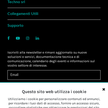
Techno srl
Collegamenti Utili
Supporto
Iscriviti alla newsletter e rimani aggiornato su nuove
soluzioni e servizi, documentazione tecnica e di
comunicazione, calendario degli eventi e informazioni sul
vostro settore di interesse.
Acconsento al
trattamento dei dati
*
Letta l'informativa, autorizzo al
trattamento dei miei dati
Questo sito web utilizza i cookie
personali
*
Letta l'informativa, autorizzo al trattamento dei miei dati
Utilizziamo i cookie per personalizzare contenuti ed annunci,
personali a fini di
marketing
*
per ricordare i tuoi dati di accesso, fornire un accesso sicuro,
raccogliere statistiche per ottimizzare le prestazioni del sito