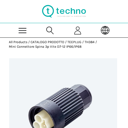
Skip to Main Content
All Products
/
CATALOGO PRODOTTO
/
TEEPLUG
/
TH384
/
Mini Connettore Spina 3p Vite D7-12 IP66/IP68