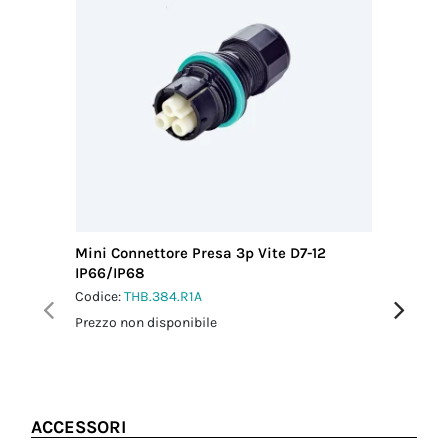
cavo MAX
doganale
Acciaio
(mm)
85369010
12.00
Paese di
Coppia
provenienza
serraggio
ITALIA
dado-
pressacavo
2.5 Nm
Mini Connettore Presa 3p Vite D7-12
Mini Con
IP66/IP68
M25 IP6
Codice:
THB.384.R1A
Codice:
T
Prezzo non disponibile
Prezzo no
ACCESSORI