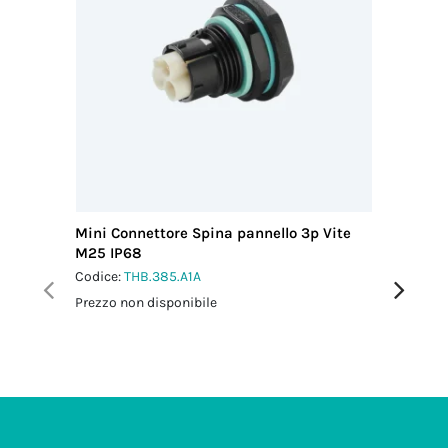
Coppia
serraggio
dado-
pressacavo
2.5 Nm
Mini Connettore Spina pannello 3p Vite
Mini Con
M25 IP68
M25 IP6
Codice:
THB.385.A1A
Codice:
T
Prezzo non disponibile
Prezzo no