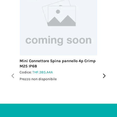
Mini Connettore Spina pannello 4p Crimp
Mini Co
M25 IP68
Perfora
Codice:
THF.385.A4A
Codice:
T
Prezzo non disponibile
Prezzo no