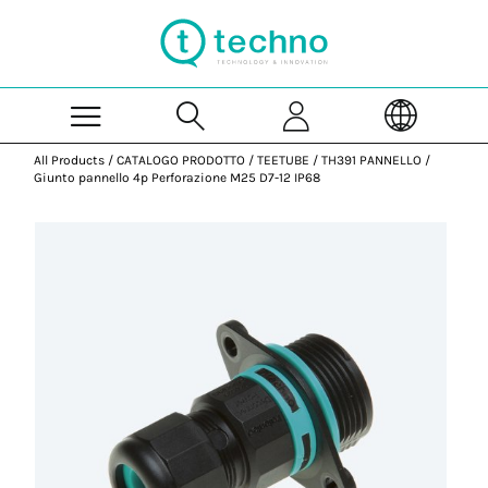
Skip to Main Content
All Products
/
CATALOGO PRODOTTO
/
TEETUBE
/
TH391 PANNELLO
/
Giunto pannello 4p Perforazione M25 D7-12 IP68