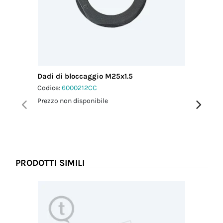
serraggio
pressacavo-
connettore
2.0 Nm
Coppia
serraggio
dado-
pressacavo
Dadi di bloccaggio M25x1.5
Guarniz
2.5 Nm
Codice:
6000212CC
Codice:
6
Prezzo non disponibile
Prezzo no
PRODOTTI SIMILI