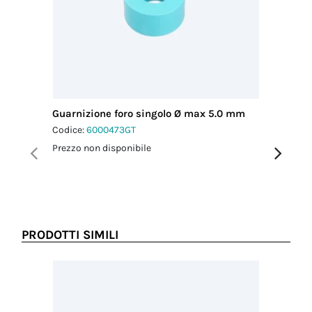
cavo MAX
(mm)
7.90
Coppia
serraggio
pressacavo-
connettore
1.0 Nm
Guarnizione foro singolo Ø max 5.0 mm
Chiavi d
Coppia
Codice:
6000473GT
Codice:
6
serraggio
dado-
Prezzo non disponibile
Prezzo no
pressacavo
1.5 Nm
PRODOTTI SIMILI