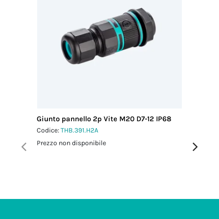
Giunto pannello 2p Vite M20 D7-12 IP68
Micro Co
M16 IP6
Codice:
THB.391.H2A
Codice:
T
Prezzo non disponibile
Prezzo no