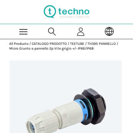
Skip to Main Content
All Products
/
CATALOGO PRODOTTO
/
TEETUBE
/
TH395 PANNELLO
/
Micro Giunto a pannello 2p Vite grigio +/- IP66/IP68