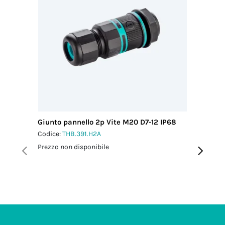
Giunto pannello 2p Vite M20 D7-12 IP68
Micro Co
M16 IP6
Codice:
THB.391.H2A
Codice:
T
Prezzo non disponibile
Prezzo no