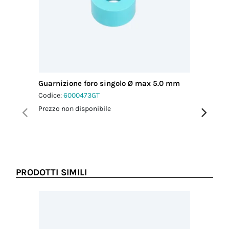
cavo MAX
(mm)
7.90
Coppia
serraggio
pressacavo-
connettore
1.0 Nm
Guarnizione foro singolo Ø max 5.0 mm
Chiavi d
Coppia
Codice:
6000473GT
Codice:
6
serraggio
dado-
Prezzo non disponibile
Prezzo no
pressacavo
1.5 Nm
PRODOTTI SIMILI