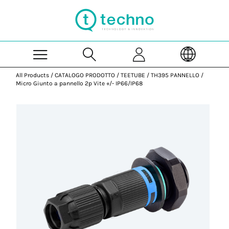
Skip to Main Content
All Products
/
CATALOGO PRODOTTO
/
TEETUBE
/
TH395 PANNELLO
/
Micro Giunto a pannello 2p Vite +/- IP66/IP68