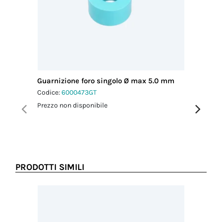
provenienza
cavo MAX
ITALIA
(mm)
7.90
Coppia
serraggio
pressacavo-
connettore
1.0 Nm
Guarnizione foro singolo Ø max 5.0 mm
Chiavi d
Coppia
Codice:
6000473GT
Codice:
6
serraggio
dado-
Prezzo non disponibile
Prezzo no
pressacavo
1.5 Nm
PRODOTTI SIMILI