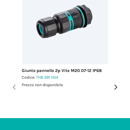
Giunto pannello 2p Vite M20 D7-12 IP68
Micro Co
M16 IP6
Codice:
THB.391.H2A
Codice:
T
Prezzo non disponibile
Prezzo no