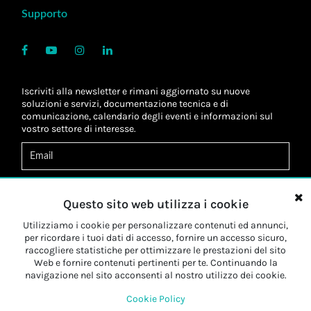
Supporto
Iscriviti alla newsletter e rimani aggiornato su nuove
soluzioni e servizi, documentazione tecnica e di
comunicazione, calendario degli eventi e informazioni sul
vostro settore di interesse.
Acconsento al
trattamento dei dati
*
Letta l'informativa, autorizzo al
trattamento dei miei dati
Questo sito web utilizza i cookie
personali
*
Letta l'informativa, autorizzo al trattamento dei miei dati
Utilizziamo i cookie per personalizzare contenuti ed annunci,
personali a fini di
marketing
*
per ricordare i tuoi dati di accesso, fornire un accesso sicuro,
raccogliere statistiche per ottimizzare le prestazioni del sito
Web e fornire contenuti pertinenti per te. Continuando la
Iscriviti
navigazione nel sito acconsenti al nostro utilizzo dei cookie.
Cookie Policy