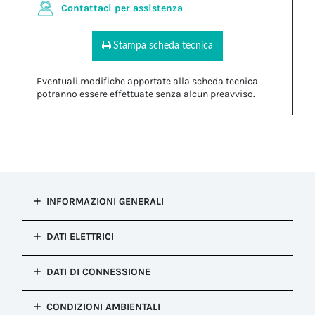
Contattaci per assistenza
Stampa scheda tecnica
Eventuali modifiche apportate alla scheda tecnica
potranno essere effettuate senza alcun preavviso.
INFORMAZIONI GENERALI
Tipo di
DATI ELETTRICI
installazione
Fissaggio del cavo (Pressacavi)
Numero di cavi
DATI DI CONNESSIONE
Configurazione
1
Accessori di fissaggio cavo
Diametro del
Colore
CONDIZIONI AMBIENTALI
cavo MIN (mm)