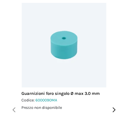
ITALIA
Guarnizioni foro singolo Ø max 3.0 mm
Guarniz
Codice:
6000090MA
Codice:
6
Prezzo non disponibile
Prezzo no