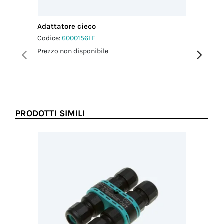
dado-
pressacavo
2.5 Nm
Adattatore cieco
Adattato
Coppia di
Codice:
6000156LF
Codice:
6
serraggio viti
Prezzo non disponibile
Prezzo no
coperchio
1.0 Nm
PRODOTTI SIMILI