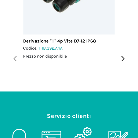
Derivazione "H" 4p Vite D7-12 IP68
Distribu
Vite D7-
Codice:
THB.392.A4A
Codice:
T
Prezzo non disponibile
Prezzo no
Servizio clienti