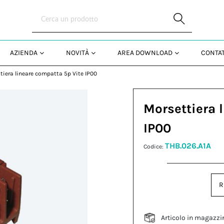
Skip to Main Content
AZIENDA
NOVITÀ
AREA DOWNLOAD
CONTAT
tiera lineare compatta 5p Vite IP00
Morsettiera 
IP00
THB.026.A1A
Codice:
R
Articolo in magazzi