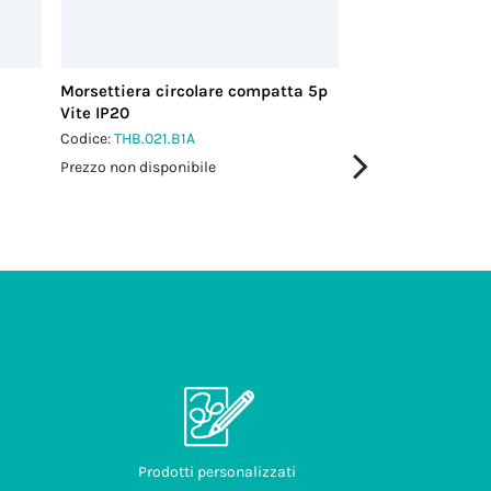
Morsettiera circolare compatta 5p
Morsettiera circ
Vite IP20
Vite IP20
Codice:
THB.021.B1A
Codice:
THB.021.A1
Prezzo non disponibile
Prezzo non disponi
Prodotti personalizzati