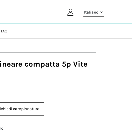
Italiano
TACI
lineare compatta 5p Vite
ichiedi campionatura
no