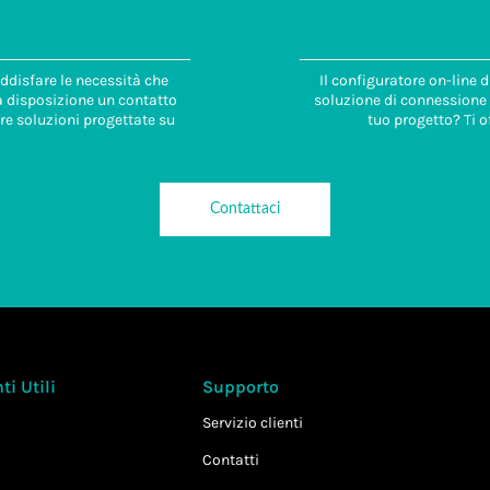
ddisfare le necessità che
Il configuratore on-line 
 a disposizione un contatto
soluzione di connessione i
re soluzioni progettate su
tuo progetto? Ti o
Contattaci
i Utili
Supporto
Servizio clienti
Contatti