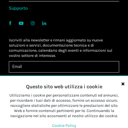
Supporto
Iscriviti alla newsletter e rimani aggiornato su nuove
soluzioni e servizi, documentazione tecnica e di
comunicazione, calendario degli eventi e informazioni sul
vostro settore di interesse.
Acconsento al
trattamento dei dati
*
Letta l'informativa, autorizzo al
trattamento dei miei dati
Questo sito web utilizza i cookie
personali
*
Letta l'informativa, autorizzo al trattamento dei miei dati
Utilizziamo i cookie per personalizzare contenuti ed annunci,
personali a fini di
marketing
*
per ricordare i tuoi dati di accesso, fornire un accesso sicuro,
raccogliere statistiche per ottimizzare le prestazioni del sito
Web e fornire contenuti pertinenti per te. Continuando la
Iscriviti
navigazione nel sito acconsenti al nostro utilizzo dei cookie.
Cookie Policy