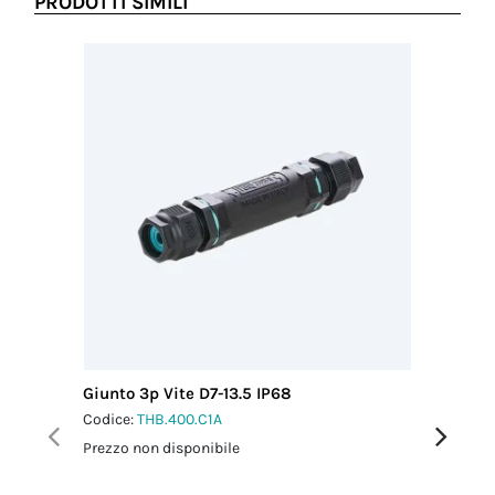
PRODOTTI SIMILI
Giunto 3p Vite D7-13.5 IP68
Giunto 5
Codice:
THB.400.C1A
Codice:
T
Prezzo non disponibile
Prezzo no