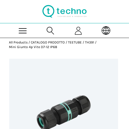
Skip to Main Content
All Products
/
CATALOGO PRODOTTO
/
TEETUBE
/
TH391
/
Mini Giunto 4p Vite D7-12 IP68