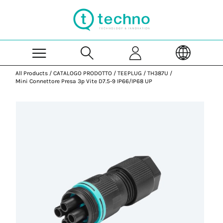
Skip to Main Content
All Products
/
CATALOGO PRODOTTO
/
TEEPLUG
/
TH387U
/
Mini Connettore Presa 3p Vite D7.5-9 IP66/IP68 UP