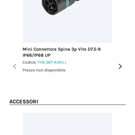
cavo MIN (mm)
7.50
Diametro del
cavo MAX
(mm)
9.00
Coppia
serraggio
Mini Connettore Spina 3p Vite D7.5-9
Distribu
pressacavo-
IP66/IP68 UP
Vite IP6
connettore
Codice:
THB.387.A3AU.L
Codice:
T
2,0 Nm
Prezzo non disponibile
Prezzo no
Coppia
serraggio
dado-
pressacavo
2,5 Nm
ACCESSORI