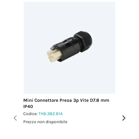
Mini Connettore Presa 3p Vite D7.8 mm
Mini Con
IP40
IP66/IP
Codice:
THB.382.B1A
Codice:
T
Prezzo non disponibile
Prezzo no