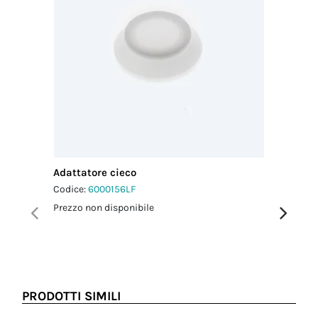
Adattatore cieco
Adattato
Codice:
6000156LF
Codice:
6
Prezzo non disponibile
Prezzo no
PRODOTTI SIMILI