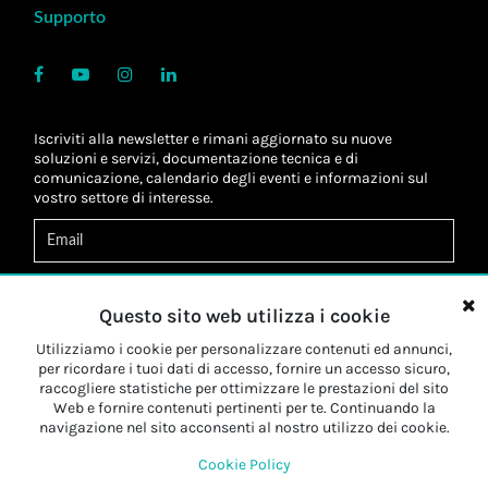
Supporto
Iscriviti alla newsletter e rimani aggiornato su nuove
soluzioni e servizi, documentazione tecnica e di
comunicazione, calendario degli eventi e informazioni sul
vostro settore di interesse.
Acconsento al
trattamento dei dati
*
Letta l'informativa, autorizzo al
trattamento dei miei dati
Questo sito web utilizza i cookie
personali
*
Letta l'informativa, autorizzo al trattamento dei miei dati
Utilizziamo i cookie per personalizzare contenuti ed annunci,
personali a fini di
marketing
*
per ricordare i tuoi dati di accesso, fornire un accesso sicuro,
raccogliere statistiche per ottimizzare le prestazioni del sito
Web e fornire contenuti pertinenti per te. Continuando la
Iscriviti
navigazione nel sito acconsenti al nostro utilizzo dei cookie.
Cookie Policy