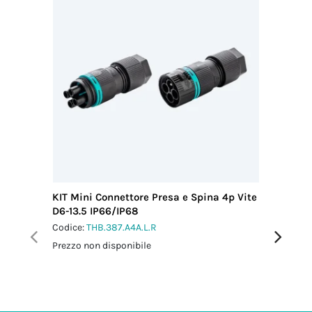
KIT Mini Connettore Presa e Spina 4p Vite
KIT Conn
D6-13.5 IP66/IP68
13.5 IP6
Codice:
THB.387.A4A.L.R
Codice:
T
Prezzo non disponibile
Prezzo no