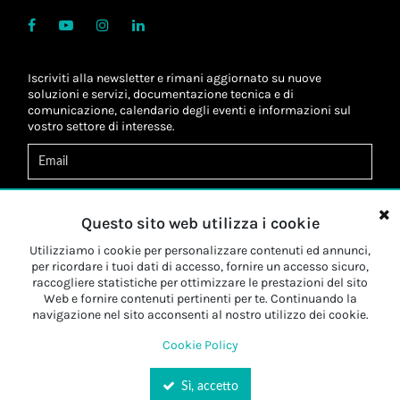
Iscriviti alla newsletter e rimani aggiornato su nuove
soluzioni e servizi, documentazione tecnica e di
comunicazione, calendario degli eventi e informazioni sul
vostro settore di interesse.
Acconsento al
trattamento dei dati
*
Letta l'informativa, autorizzo al
trattamento dei miei dati
Questo sito web utilizza i cookie
personali
*
Letta l'informativa, autorizzo al trattamento dei miei dati
Utilizziamo i cookie per personalizzare contenuti ed annunci,
personali a fini di
marketing
*
per ricordare i tuoi dati di accesso, fornire un accesso sicuro,
raccogliere statistiche per ottimizzare le prestazioni del sito
Web e fornire contenuti pertinenti per te. Continuando la
Iscriviti
navigazione nel sito acconsenti al nostro utilizzo dei cookie.
Cookie Policy
Sì, accetto