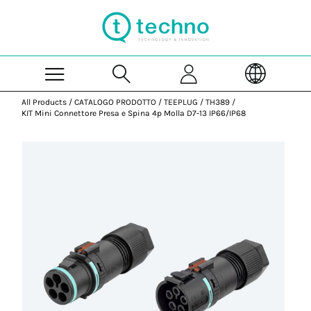
Skip to Main Content
All Products
/
CATALOGO PRODOTTO
/
TEEPLUG
/
TH389
/
KIT Mini Connettore Presa e Spina 4p Molla D7-13 IP66/IP68