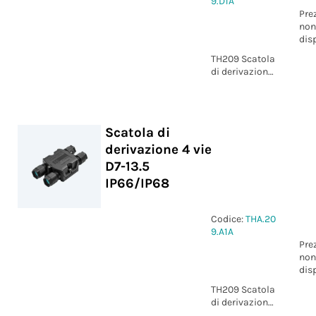
9.D1A
Pre
non
dis
TH209 Scatola
di derivazione
3 vie D7-13.5
IP66/IP68
Scatola di
derivazione 4 vie
D7-13.5
IP66/IP68
Codice:
THA.20
9.A1A
Pre
non
dis
TH209 Scatola
di derivazione
4 vie D7-13.5