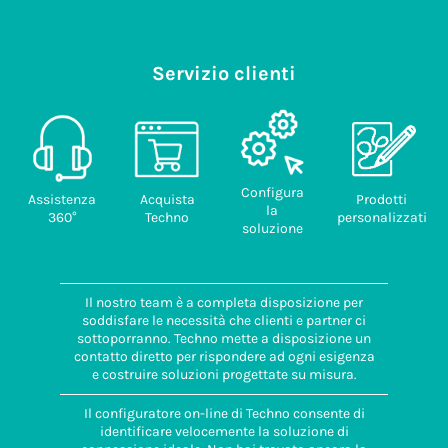
Servizio clienti
Configura
Assistenza
Acquista
Prodotti
la
360°
Techno
personalizzati
soluzione
Il nostro team è a completa disposizione per
soddisfare le necessità che clienti e partner ci
sottoporranno. Techno mette a disposizione un
contatto diretto per rispondere ad ogni esigenza
e costruire soluzioni progettate su misura.
Il configuratore on-line di Techno consente di
identificare velocemente la soluzione di