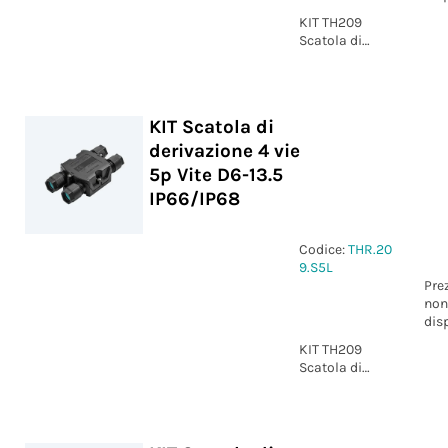
KIT TH209
Scatola di
derivazione 4
vie 8p Vite D6-
13.5 IP66/IP68
KIT Scatola di
derivazione 4 vie
5p Vite D6-13.5
IP66/IP68
Codice:
THR.20
9.S5L
Pre
non
dis
KIT TH209
Scatola di
derivazione 4
vie 5p Vite D6-
13.5 IP66/IP68