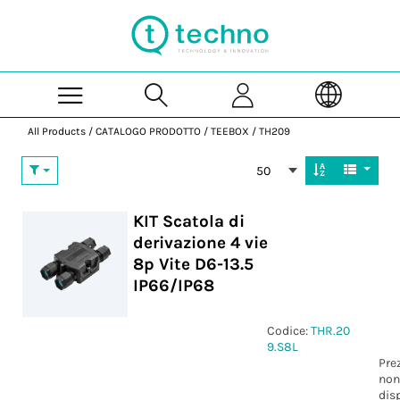
Skip to Main Content
All Products
/
CATALOGO PRODOTTO
/
TEEBOX
/
TH209
50
KIT Scatola di
derivazione 4 vie
8p Vite D6-13.5
IP66/IP68
Codice:
THR.20
9.S8L
Pre
non
dis