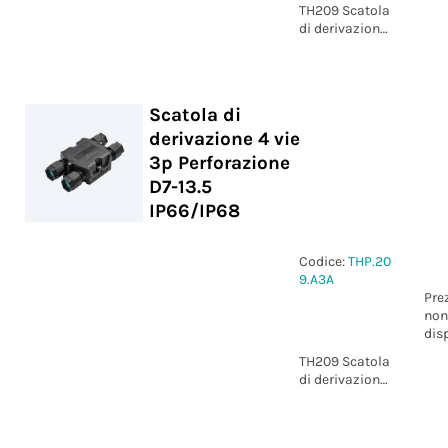
TH209 Scatola
di derivazione
4 vie 4p
Perforazione
D7-13.5
IP66/IP68
Scatola di
derivazione 4 vie
3p Perforazione
D7-13.5
IP66/IP68
Codice:
THP.20
9.A3A
Pre
non
dis
TH209 Scatola
di derivazione
4 vie 3p
Perforazione
D7-13.5