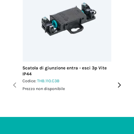
Scatola di giunzione entra - esci 3p Vite
Scatola 
IP44
IP67
Codice:
THB.110.C3B
Codice:
T
Prezzo non disponibile
Prezzo no