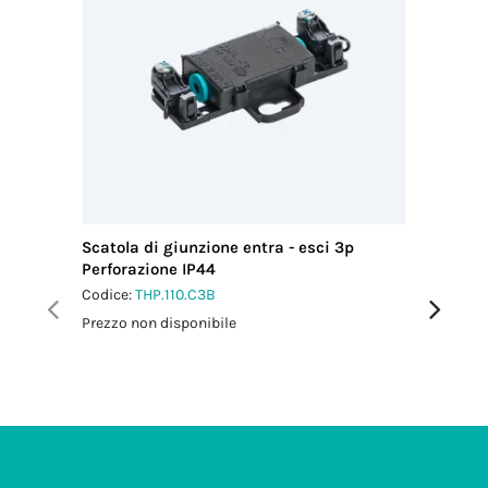
Scatola di giunzione entra - esci 3p
Scatola 
Perforazione IP44
IP67
Codice:
THP.110.C3B
Codice:
T
Prezzo non disponibile
Prezzo no