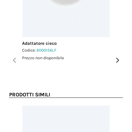
2.5 Nm
Coppia di
serraggio viti
coperchio
1.0 Nm
Adattatore cieco
Adattato
Codice:
6000156LF
Codice:
6
Prezzo non disponibile
Prezzo no
PRODOTTI SIMILI