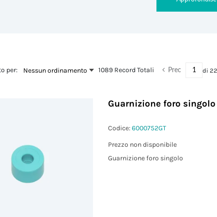
o per:
1089 Record Totali
Nessun ordinamento
di
2
Prec
Guarnizione foro singol
Codice:
6000752GT
Prezzo non disponibile
Guarnizione foro singolo