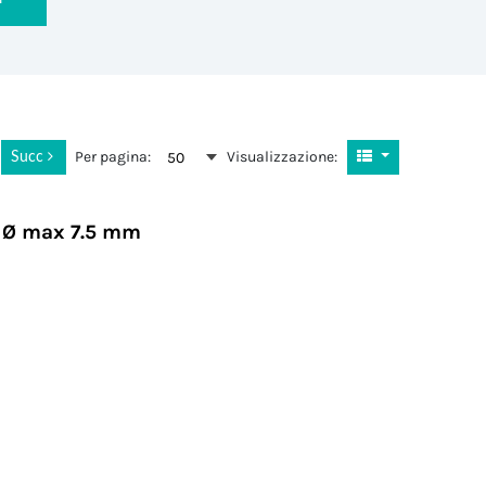
Per pagina:
Visualizzazione:
50
2
Succ
o Ø max 7.5 mm