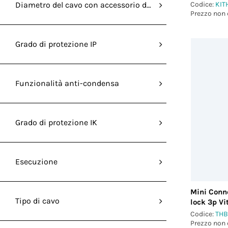
(Stampato
Codice:
KIT
Diametro del cavo con accessorio di riduzione MAX (mm
Prezzo non 
Grado di protezione IP
Funzionalità anti-condensa
Grado di protezione IK
Esecuzione
Mini Conne
Tipo di cavo
lock 3p V
Codice:
THB
Prezzo non 