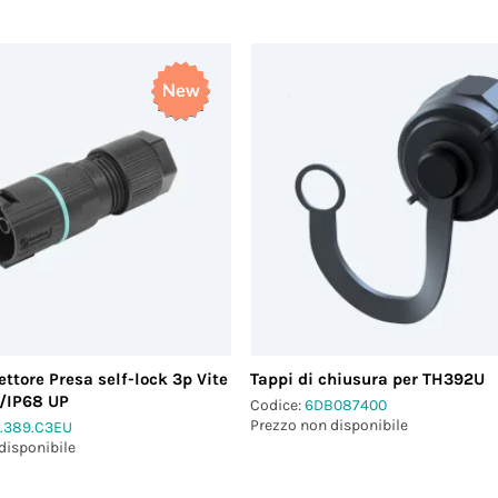
ttore Presa self-lock 3p Vite
Tappi di chiusura per TH392U
6/IP68 UP
Codice:
6DB087400
Prezzo non disponibile
.389.C3EU
disponibile