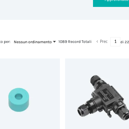
o per:
1089 Record Totali
Nessun ordinamento
di
2
Prec