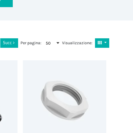
Per pagina:
Visualizzazione:
50
2
Succ