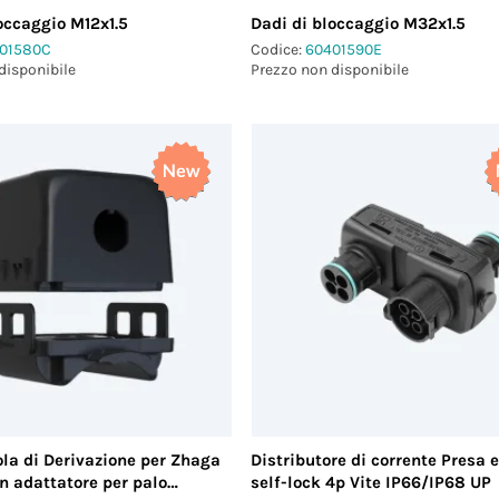
occaggio M12x1.5
Dadi di bloccaggio M32x1.5
01580C
Codice:
60401590E
disponibile
Prezzo non disponibile
)
²)
la di Derivazione per Zhaga
Distributore di corrente Presa 
n adattatore per palo
self-lock 4p Vite IP66/IP68 UP