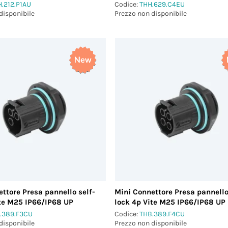
 3D)
H.212.P1AU
Codice:
THH.629.C4EU
)
disponibile
Prezzo non disponibile
ttore Presa pannello self-
Mini Connettore Presa pannello
ite M25 IP66/IP68 UP
lock 4p Vite M25 IP66/IP68 UP
.389.F3CU
Codice:
THB.389.F4CU
disponibile
Prezzo non disponibile