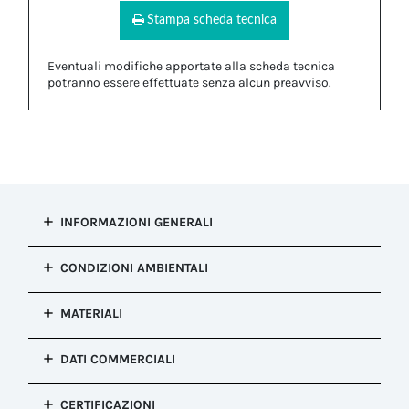
Stampa scheda tecnica
Eventuali modifiche apportate alla scheda tecnica
potranno essere effettuate senza alcun preavviso.
INFORMAZIONI GENERALI
Tipo di
CONDIZIONI AMBIENTALI
installazione
Tappo di chiusura
Grado di
MATERIALI
Configurazione
protezione IP
Tappo di chiusura
IP66, IP68
Corpo
Colore
DATI COMMERCIALI
Resistenza alla
PA66 UL94 V2|Silicone
Nero
corrosione
Proprietà
Configurazione
Salt mist test : EN60068-2-11:2000
CERTIFICAZIONI
Halogen Free