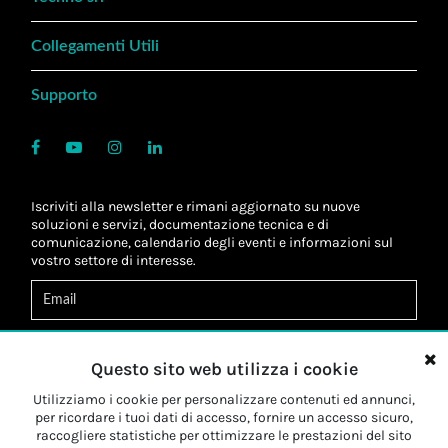
Collegamenti Utili
Supporto
Iscriviti alla newsletter e rimani aggiornato su nuove
soluzioni e servizi, documentazione tecnica e di
comunicazione, calendario degli eventi e informazioni sul
vostro settore di interesse.
Acconsento al
trattamento dei dati
*
Letta l'informativa, autorizzo al
trattamento dei miei dati
Questo sito web utilizza i cookie
personali
*
Letta l'informativa, autorizzo al trattamento dei miei dati
Utilizziamo i cookie per personalizzare contenuti ed annunci,
personali a fini di
marketing
*
per ricordare i tuoi dati di accesso, fornire un accesso sicuro,
raccogliere statistiche per ottimizzare le prestazioni del sito