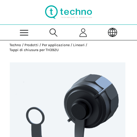
Skip to Main Content
Techno
/
Prodotti
/
Per applicazione
/
Lineari
/
Tappi di chiusura per TH392U