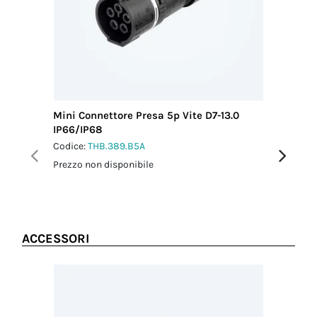
cavo MIN (mm)
7.00
Diametro del
cavo MAX
(mm)
13.00
Coppia
serraggio
Mini Connettore Presa 5p Vite D7-13.0
Mini Con
dado-
IP66/IP68
M20 IP6
pressacavo
Codice:
THB.389.B5A
Codice:
T
2.5 Nm
Prezzo non disponibile
Prezzo no
ACCESSORI