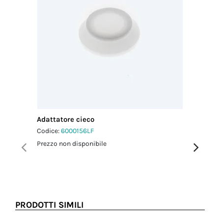
Adattatore cieco
Adattato
Codice:
6000156LF
Codice:
6
Prezzo non disponibile
Prezzo no
PRODOTTI SIMILI