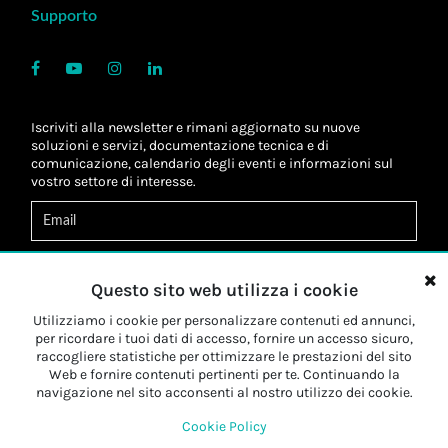
Supporto
Iscriviti alla newsletter e rimani aggiornato su nuove
soluzioni e servizi, documentazione tecnica e di
comunicazione, calendario degli eventi e informazioni sul
vostro settore di interesse.
Acconsento al
trattamento dei dati
*
Letta l'informativa, autorizzo al
trattamento dei miei dati
Questo sito web utilizza i cookie
personali
*
Letta l'informativa, autorizzo al trattamento dei miei dati
Utilizziamo i cookie per personalizzare contenuti ed annunci,
personali a fini di
marketing
*
per ricordare i tuoi dati di accesso, fornire un accesso sicuro,
raccogliere statistiche per ottimizzare le prestazioni del sito
Web e fornire contenuti pertinenti per te. Continuando la
Iscriviti
navigazione nel sito acconsenti al nostro utilizzo dei cookie.
Cookie Policy