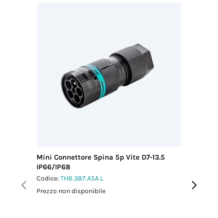
Mini Connettore Spina 5p Vite D7-13.5
Mini Co
IP66/IP68
L0.5 m 
Codice:
THB.387.A5A.L
Codice:
T
Prezzo non disponibile
Prezzo no