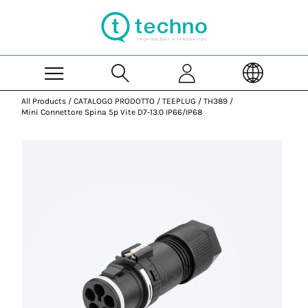
Skip to Main Content
All Products
/
CATALOGO PRODOTTO
/
TEEPLUG
/
TH389
/
Mini Connettore Spina 5p Vite D7-13.0 IP66/IP68