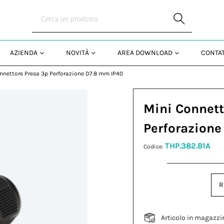
Skip to Main Content
AZIENDA
NOVITÀ
AREA DOWNLOAD
CONTAT
nnettore Presa 3p Perforazione D7.8 mm IP40
Mini Connett
Perforazion
THP.382.B1A
Codice:
R
Articolo in magazzi