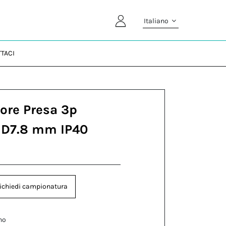
Italiano
TACI
ore Presa 3p
e D7.8 mm IP40
ichiedi campionatura
no