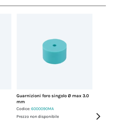
Guarnizioni foro singolo Ø max 3.0
Guarnizioni foro 
mm
mm
Codice:
6000090MA
Codice:
6000084M
Prezzo non disponibile
Prezzo non disponi