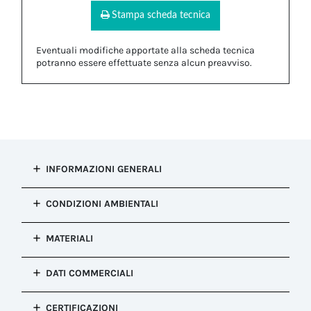
Stampa scheda tecnica
Eventuali modifiche apportate alla scheda tecnica
potranno essere effettuate senza alcun preavviso.
INFORMAZIONI GENERALI
Tipo di
CONDIZIONI AMBIENTALI
installazione
Tappo di chiusura
Resistenza alla
MATERIALI
Configurazione
corrosione
Tappo di chiusura
Salt mist test : EN60068-2-11:2000
Corpo
Colore
DATI COMMERCIALI
Temperatura
POM
Bianco
MIN/MAX
Proprietà
Configurazione
(Secondo
Dimensioni
CERTIFICAZIONI
Halogen Free - Silicone Free