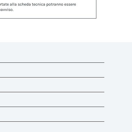
rtate alla scheda tecnica potranno essere
eavviso.
e cod. 6000347LA, da acquistare separatamente.
ti