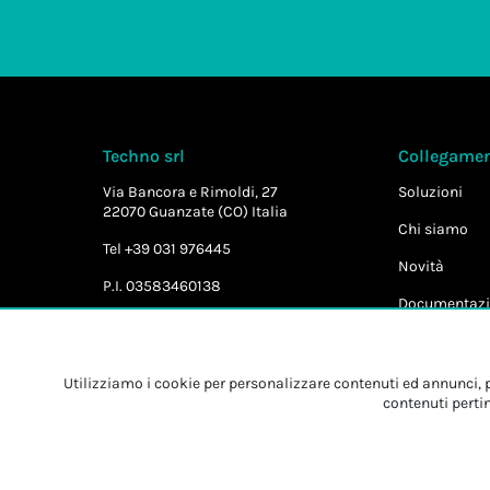
Techno srl
Collegament
Via Bancora e Rimoldi, 27
Soluzioni
22070 Guanzate (CO) Italia
Chi siamo
Tel +39 031 976445
Novità
P.I. 03583460138
Documentazi
Utilizziamo i cookie per personalizzare contenuti ed annunci, pe
contenuti pertin