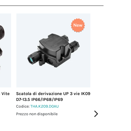
 Vite
Scatola di derivazione UP 3 vie IK09
Micro giunto di d
D7-13.5 IP66/IP68/IP69
Vite 1-2 IP66/IP6
Codice:
THA.K209.D0AU
Codice:
THB.395.Y2
Prezzo non disponibile
Prezzo non disponi