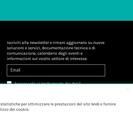
Iscriviti alla newsletter e rimani aggiornato su nuove
soluzioni e servizi, documentazione tecnica e di
comunicazione, calendario degli eventi e
informazioni sul vostro settore di interesse.
Acconsento al
trattamento dei dati
*
Letta l'informativa, autorizzo al
trattamento dei
miei dati personali
*
Letta l'informativa, autorizzo al trattamento dei
statistiche per ottimizzare le prestazioni del sito Web e fornire
miei dati personali a fini di
marketing
*
lizzo dei cookie.
Iscriviti