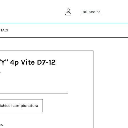
Italiano
TACI
Y" 4p Vite D7-12
P
ichiedi campionatura
no