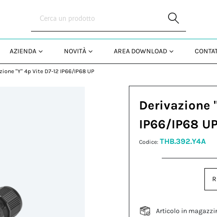
Skip to Main Content
AZIENDA
NOVITÀ
AREA DOWNLOAD
CONTAT
zione "Y" 4p Vite D7-12 IP66/IP68 UP
Derivazione "
IP66/IP68 U
THB.392.Y4A
Codice:
R
Articolo in magazzi