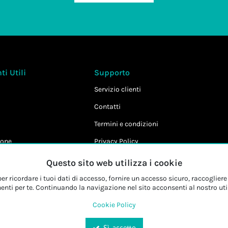
i Utili
Supporto
Servizio clienti
Contatti
Termini e condizioni
one
Privacy Policy
Cookie Policy
Questo sito web utilizza i cookie
r ricordare i tuoi dati di accesso, fornire un accesso sicuro, raccogliere 
enti per te. Continuando la navigazione nel sito acconsenti al nostro uti
Cookie Policy