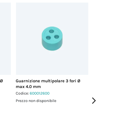
 Ø
Guarnizione multipolare 3 fori Ø
Guarnizione multi
max 4.0 mm
max 3.5 mm
Codice:
600012600
Codice:
600018200
Prezzo non disponibile
Prezzo non disponi