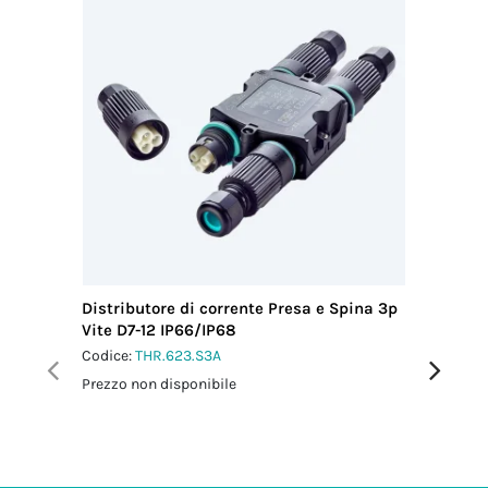
Distributore di corrente Presa e Spina 3p
Distribu
Vite D7-12 IP66/IP68
Vite D4
Codice:
THR.623.S3A
Codice:
T
Prezzo non disponibile
Prezzo no